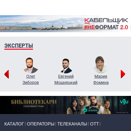
ЭКСПЕРТЫ
рий
Олег
Евгений
Мария
н
Зиборов
Мошняцкий
Фомина
Primary links
КАТАЛОГ
ОПЕРАТОРЫ
ТЕЛЕКАНАЛЫ
ОТТ