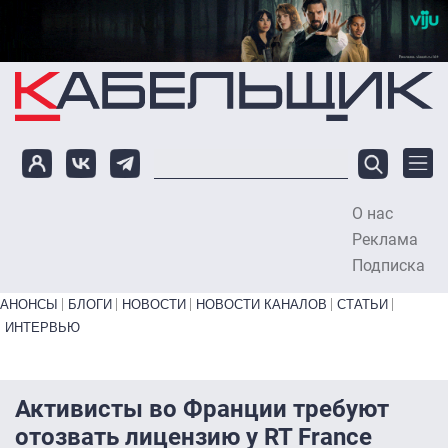
Перейти к основному содержанию
О нас
To
Реклама
Подписка
Primary links bottom
АНОНСЫ
БЛОГИ
НОВОСТИ
НОВОСТИ КАНАЛОВ
СТАТЬИ
ИНТЕРВЬЮ
Активисты во Франции требуют
отозвать лицензию у RT France