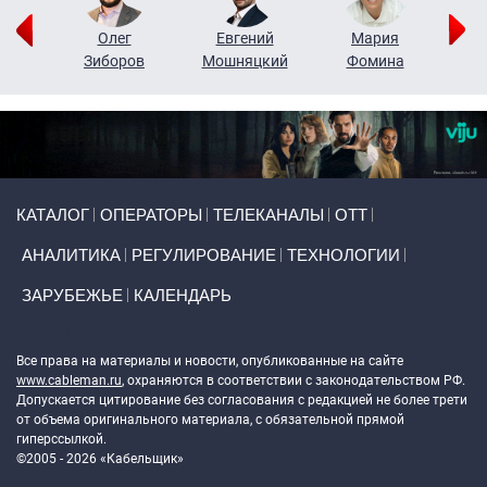
рий
Олег
Евгений
Мария
н
Зиборов
Мошняцкий
Фомина
Primary links
КАТАЛОГ
ОПЕРАТОРЫ
ТЕЛЕКАНАЛЫ
ОТТ
АНАЛИТИКА
РЕГУЛИРОВАНИЕ
ТЕХНОЛОГИИ
ЗАРУБЕЖЬЕ
КАЛЕНДАРЬ
Token Block
Все права на материалы и новости, опубликованные на сайте
www.cableman.ru
, охраняются в соответствии с законодательством РФ.
Допускается цитирование без согласования с редакцией не более трети
от объема оригинального материала, с обязательной прямой
гиперссылкой.
©2005 - 2026 «Кабельщик»