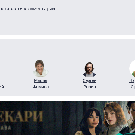
 оставлять комментарии
Мария
Сергей
На
ий
Фомина
Ролин
О