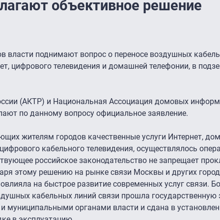
лагают объективное решение
ов власти поднимают вопрос о переносе воздушных кабел
ет, цифрового телевидения и домашней телефонии, в подз
оссии (АКТР) и Национальная Ассоциация домовых информ
ают по данному вопросу официальное заявление.
ающих жителям городов качественные услуги Интернет, до
 цифрового кабельного телевидения, осуществлялось опер
ействующее российское законодательство не запрещает про
аря этому решению на рынке связи Москвы и других горо
повлияла на быстрое развитие современных услуг связи. Б
здушных кабельных линий связи прошла государственную э
 и муниципальными органами власти и сдана в установле
ке в эксплуатацию.