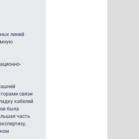
ьных линий
емную
ационно-
машней
аторами связи
кладку кабелей
дов была
ольшая часть
кспертизу,
нном