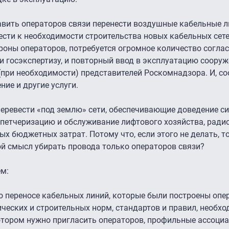
авить операторов связи перенести воздушные кабельные л
ти к необходимости строительства новых кабельных сетей
оны операторов, потребуется огромное количество соглас
 госэкспертизу, и повторный ввод в эксплуатацию сооруж
ри необходимости) представителей Роскомнадзора. И, со
ние и другие услуги.
перевести «под землю» сети, обеспечивающие доведение с
петчеризацию и обслуживание лифтового хозяйства, рад
ных бюджетных затрат. Потому что, если этого не делать, т
й смысл убирать провода только операторов связи?
м:
о переносе кабельных линий, которые были построены оп
ческих и строительных норм, стандартов и правил, необх
отором нужно пригласить операторов, профильные ассоциа