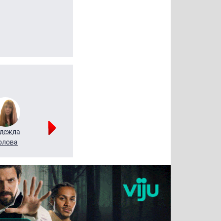
дежда
Мария
Алексей
рлова
Щербаль
Леонтьев