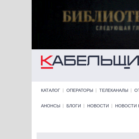
Перейти к основному содержанию
Primary links
КАТАЛОГ
ОПЕРАТОРЫ
ТЕЛЕКАНАЛЫ
О
Primary links bottom
АНОНСЫ
БЛОГИ
НОВОСТИ
НОВОСТИ 