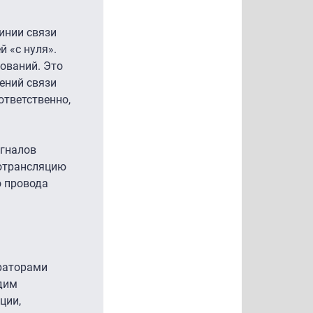
инии связи
 «с нуля».
ований. Это
ений связи
ответственно,
игналов
иотрансляцию
о провода
ераторами
одим
ции,