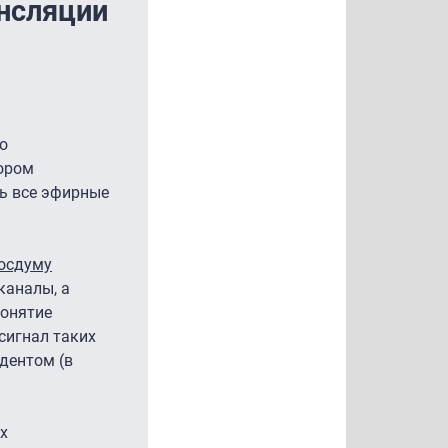
ансляции
о
ором
ь все эфирные
Госдуму
каналы, а
понятие
сигнал таких
дентом (в
х