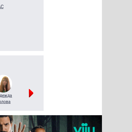
АС
дежда
Мария
Алексей
рлова
Щербаль
Леонтьев