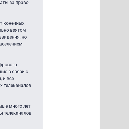
аты за право
от конечных
льно взятом
евидения, но
населением
ифрового
ие в связи с
 и все
х телеканалов
мые много лет
лы телеканалов