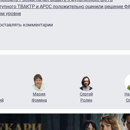
тупного ТВ
АКТР и АРОС положительно оценили решение Ф
ом уровне
 оставлять комментарии
Мария
Сергей
На
ий
Фомина
Ролин
О