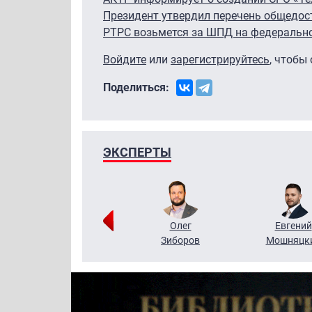
Президент утвердил перечень общедос
РТРС возьмется за ШПД на федеральн
Войдите
или
зарегистрируйтесь
, чтобы
Поделиться:
ЭКСПЕРТЫ
Григорий
Олег
Евгений
Кузин
Зиборов
Мошняцк