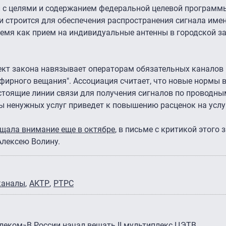
и с целями и содержанием федеральной целевой программы
и строится для обеспечения распространения сигнала име
ремя как прием на индивидуальные антенны в городской за
оект закона навязывает операторам обязательных каналов
эфирного вещания". Ассоциация считает, что новые нормы 
тоящие линии связи для получения сигналов по проводным
 ненужных услуг приведет к повышению расценок на услуг
щала внимание еще в октябре
, в письме с критикой этого 
лексею Волину.
каналы
АКТР
РТРС
елеком»
В России начал вещать II мультиплекс ЦЭТВ