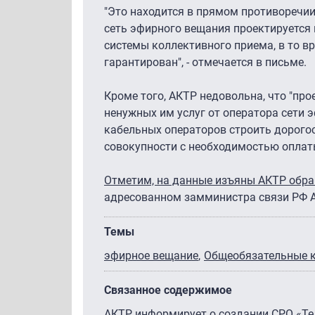
"Это находится в прямом противоречи
сеть эфирного вещания проектируется 
системы коллективного приема, в то в
гарантирован", - отмечается в письме.
Кроме того, АКТР недовольна, что "пр
ненужных им услуг от оператора сети 
кабельных операторов строить дорогос
совокупности с необходимостью оплаты
Отметим, на данные изъяны АКТР обра
адресованном замминистра связи РФ А
Темы
эфирное вещание
Общеобязательные 
Связанное содержимое
АКТР информирует о создании СРО «Т