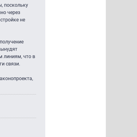
, поскольку
нно через
стройке не
 получение
вынудят
 линиям, что в
и связи.
законопроекта,