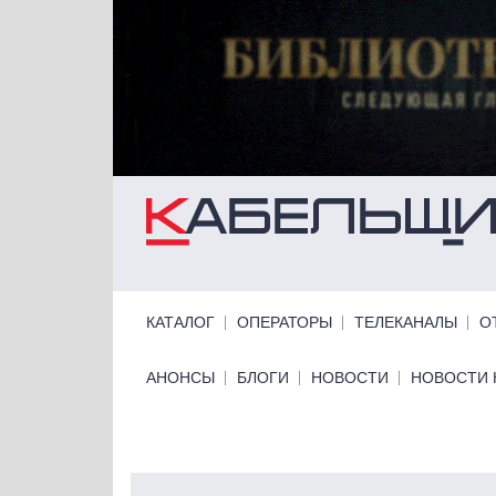
Перейти к основному содержанию
Primary links
КАТАЛОГ
ОПЕРАТОРЫ
ТЕЛЕКАНАЛЫ
О
Primary links bottom
АНОНСЫ
БЛОГИ
НОВОСТИ
НОВОСТИ 