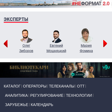
ЭКСПЕРТЫ
рий
Олег
Евгений
Мария
н
Зиборов
Мошняцкий
Фомина
Primary links
КАТАЛОГ
ОПЕРАТОРЫ
ТЕЛЕКАНАЛЫ
ОТТ
АНАЛИТИКА
РЕГУЛИРОВАНИЕ
ТЕХНОЛОГИИ
ЗАРУБЕЖЬЕ
КАЛЕНДАРЬ