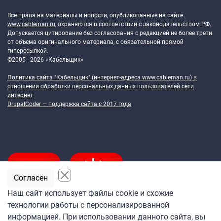
Token Block
Все права на материалы и новости, опубликованные на сайте
www.cableman.ru
, охраняются в соответствии с законодательством РФ.
Допускается цитирование без согласования с редакцией не более трети
от объема оригинального материала, с обязательной прямой
гиперссылкой.
©2005 - 2026 «Кабельщик»
Политика сайта "Кабельщик" (интернет-адреса
www.cableman.ru
) в
отношении обработки персональных данных пользователей сети
интернет
DrupalCoder — поддержка сайта c 2017 года
Согласен
Наш сайт использует файлы cookie и схожие
технологии работы с персонализированной
Подпишитесь
информацией. При использовании данного сайта, вы