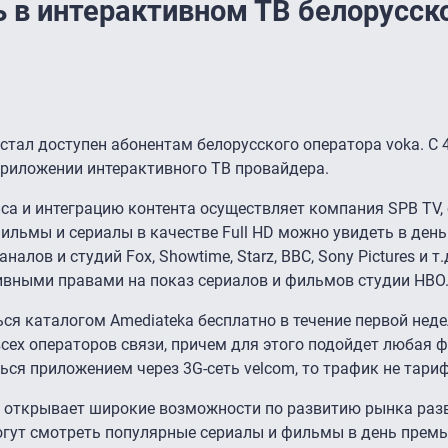
ь в интерактивном ТВ белорусск
стал доступен абонентам белорусского оператора voka. С 
приложении интерактивного ТВ провайдера.
са и интеграцию контента осуществляет компания SPB TV,
ильмы и сериалы в качестве Full HD можно увидеть в ден
лов и студий Fox, Showtime, Starz, BBC, Sony Pictures и т.
ивными правами на показ сериалов и фильмов студии HBО
ся каталогом Amediateka бесплатно в течение первой неде
сех операторов связи, причем для этого подойдет любая 
ься приложением через 3G-сеть velcom, то трафик не тари
и" открывает широкие возможности по развитию рынка раз
могут смотреть популярные сериалы и фильмы в день прем