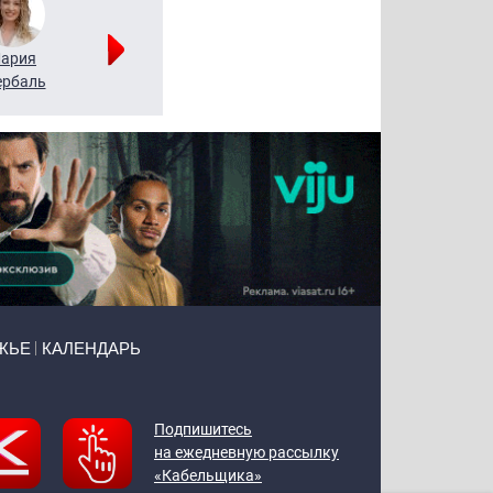
ария
Алексей
Татьяна
рбаль
Леонтьев
Воронова
ЖЬЕ
КАЛЕНДАРЬ
Подпишитесь
на ежедневную рассылку
«Кабельщика»