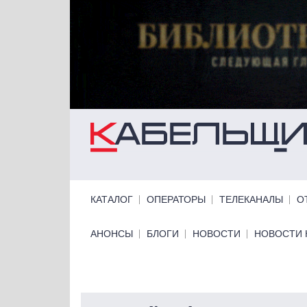
Перейти к основному содержанию
Primary links
КАТАЛОГ
ОПЕРАТОРЫ
ТЕЛЕКАНАЛЫ
О
Primary links bottom
АНОНСЫ
БЛОГИ
НОВОСТИ
НОВОСТИ 