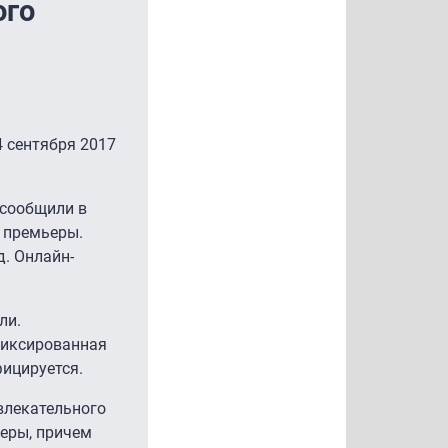
ого
4 сентября 2017
 сообщили в
ь премьеры.
д. Онлайн-
.
ли.
фиксированная
фицируется.
влекательного
ьеры, причем