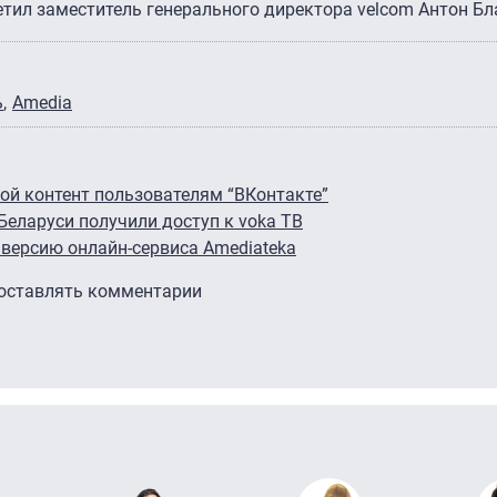
етил заместитель генерального директора velcom Антон Бл
ь
Amedia
вой контент пользователям “ВКонтакте”
еларуси получили доступ к voka ТВ
 версию онлайн-сервиса Amediateka
 оставлять комментарии