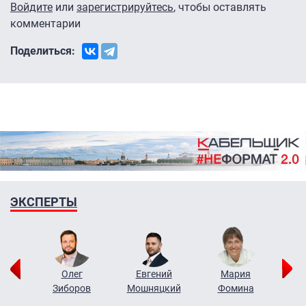
Войдите
или
зарегистрируйтесь
, чтобы оставлять
комментарии
Поделиться:
ЭКСПЕРТЫ
рий
Олег
Евгений
Мария
н
Зиборов
Мошняцкий
Фомина