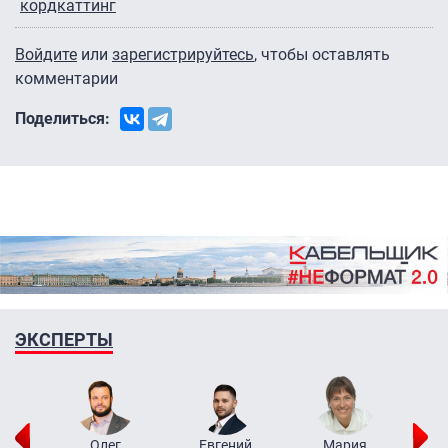
кордкаттинг
Войдите
или
зарегистрируйтесь
, чтобы оставлять
комментарии
Поделиться:
ЭКСПЕРТЫ
рий
Олег
Евгений
Мария