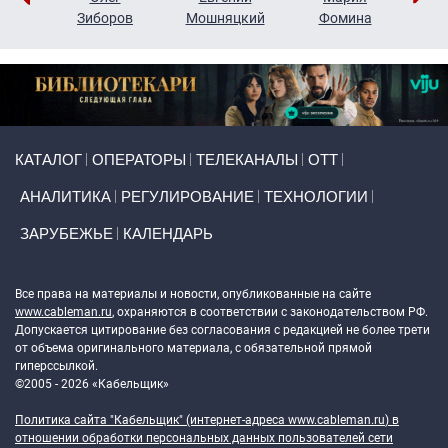
н
Зиборов
Мошняцкий
Фомина
Primary links
КАТАЛОГ
ОПЕРАТОРЫ
ТЕЛЕКАНАЛЫ
ОТТ
АНАЛИТИКА
РЕГУЛИРОВАНИЕ
ТЕХНОЛОГИИ
ЗАРУБЕЖЬЕ
КАЛЕНДАРЬ
Token Block
Все права на материалы и новости, опубликованные на сайте
www.cableman.ru
, охраняются в соответствии с законодательством РФ.
Допускается цитирование без согласования с редакцией не более трети
от объема оригинального материала, с обязательной прямой
гиперссылкой.
©2005 - 2026 «Кабельщик»
Политика сайта "Кабельщик" (интернет-адреса
www.cableman.ru
) в
отношении обработки персональных данных пользователей сети