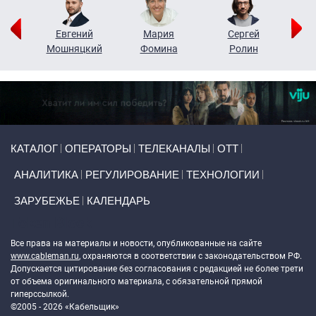
ор
Евгений
Мария
Сергей
Н
ко
Мошняцкий
Фомина
Ролин
Primary links
КАТАЛОГ
ОПЕРАТОРЫ
ТЕЛЕКАНАЛЫ
ОТТ
АНАЛИТИКА
РЕГУЛИРОВАНИЕ
ТЕХНОЛОГИИ
ЗАРУБЕЖЬЕ
КАЛЕНДАРЬ
Token Block
Все права на материалы и новости, опубликованные на сайте
www.cableman.ru
, охраняются в соответствии с законодательством РФ.
Допускается цитирование без согласования с редакцией не более трети
от объема оригинального материала, с обязательной прямой
гиперссылкой.
©2005 - 2026 «Кабельщик»