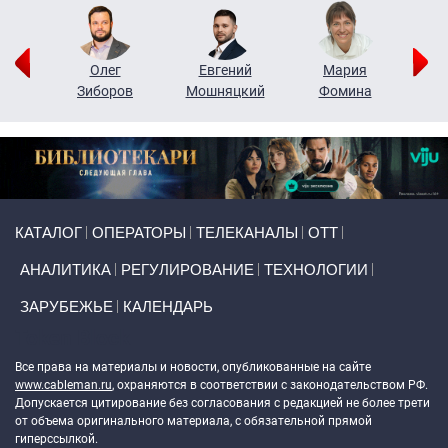
рий
Олег
Евгений
Мария
н
Зиборов
Мошняцкий
Фомина
Primary links
КАТАЛОГ
ОПЕРАТОРЫ
ТЕЛЕКАНАЛЫ
ОТТ
АНАЛИТИКА
РЕГУЛИРОВАНИЕ
ТЕХНОЛОГИИ
ЗАРУБЕЖЬЕ
КАЛЕНДАРЬ
Token Block
Все права на материалы и новости, опубликованные на сайте
www.cableman.ru
, охраняются в соответствии с законодательством РФ.
Допускается цитирование без согласования с редакцией не более трети
от объема оригинального материала, с обязательной прямой
гиперссылкой.