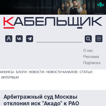
Перейти к основному содержанию
О нас
To
Реклама
Подписка
Primary links bottom
АНОНСЫ
БЛОГИ
НОВОСТИ
НОВОСТИ КАНАЛОВ
СТАТЬИ
ИНТЕРВЬЮ
Арбитражный суд Москвы
отклонил иск "Акадо" к РАО