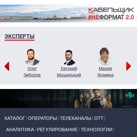
ЭКСПЕРТЫ
рий
Олег
Евгений
Мария
н
Зиборов
Мошняцкий
Фомина
Primary links
КАТАЛОГ
ОПЕРАТОРЫ
ТЕЛЕКАНАЛЫ
ОТТ
АНАЛИТИКА
РЕГУЛИРОВАНИЕ
ТЕХНОЛОГИИ