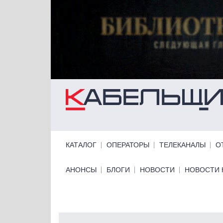
Перейти к основному содержанию
Primary links
КАТАЛОГ
ОПЕРАТОРЫ
ТЕЛЕКАНАЛЫ
О
Primary links bottom
АНОНСЫ
БЛОГИ
НОВОСТИ
НОВОСТИ 