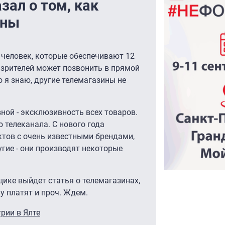
зал о том, как
ины
0 человек, которые обеспечивают 12
 зрителей может позвонить в прямой
о я знаю, другие телемагазины не
вной - эксклюзивность всех товаров.
 телеканала. С нового года
тов с очень известными брендами,
угие - они производят некоторые
щике выйдет статья о телемагазинах,
му платят и проч. Ждем.
рии в Ялте