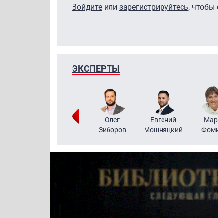
Войдите
или
зарегистрируйтесь
, чтобы
ЭКСПЕРТЫ
Тимур
Григорий
Олег
Евгений
Мар
Чудутов
Кузин
Зиборов
Мошняцкий
Фом