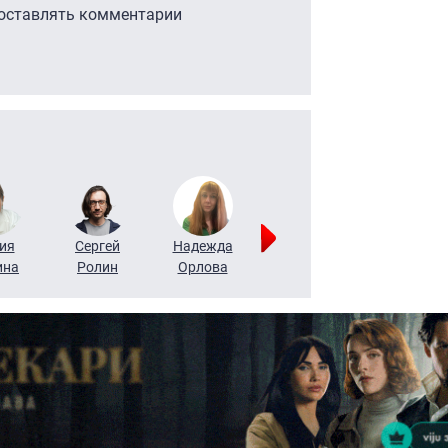
 оставлять комментарии
ия
Сергей
Надежда
Мария
Алексей
ина
Ролин
Орлова
Щербаль
Леонтьев