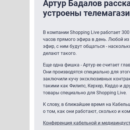
Артур Бадалов расска
устроены телемагаз
В компании Shopping Live работает 30
часов прямого эфира в день. Любой из
эфир, с ним будут общаться - наскольк
делают такого.
Еще одна фишка - Артур ее считает гла
Они производятся специально для этого
заключили кучу эксклюзивных контрак
такими как Филипс, Керхер, Кеддо и др
товары специально для Shopping Live.
К слову, в ближайшее время на Кабель
о том, как они работают, сколько и ко
Конференция кабельной и медиаиндуст