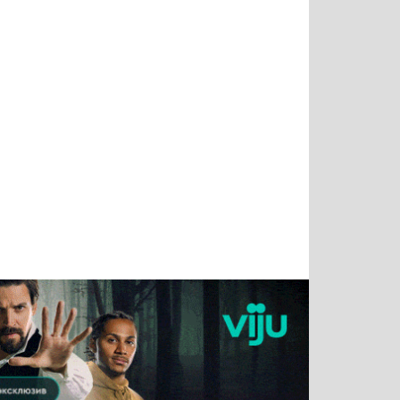
Татьяна
Тимур
Григорий
Олег
Воронова
Чудутов
Кузин
Зиборов