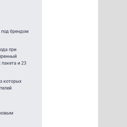
 под брендом
рода при
ширенный
 пакета и 23
из которых
ителей
 новым