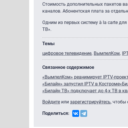
Стоимость дополнительных пакетов вар
каналов. Абонентская плата за отдельн
Одним из первых систему à la carte дл
ТВ».
Темы
цифровое телевидение
ВымпелКом
IP
Связанное содержимое
«ВымпелКом» реанимирует IPTV-проек
«Билайн» запустил IPTV в Костроме
«Би
«Билайн ТВ» подключает до 4-х ТВ в к
Войдите
или
зарегистрируйтесь
, чтобы
Поделиться: