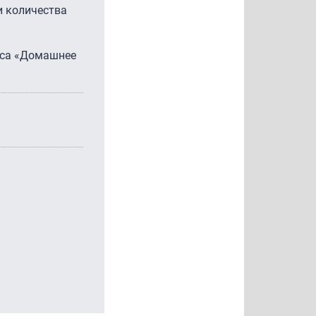
и количества
виса «Домашнее