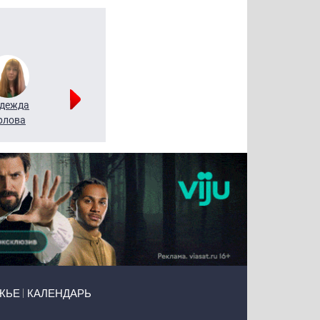
дежда
Мария
Алексей
рлова
Щербаль
Леонтьев
ЖЬЕ
КАЛЕНДАРЬ