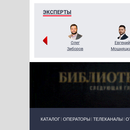
ЭКСПЕРТЫ
Григорий
Олег
Евгений
Кузин
Зиборов
Мошняцк
Primary links
КАТАЛОГ
ОПЕРАТОРЫ
ТЕЛЕКАНАЛЫ
О
Token Block