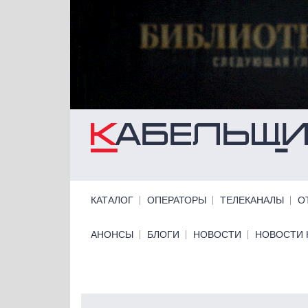
Перейти к основному содержанию
Primary links
КАТАЛОГ
ОПЕРАТОРЫ
ТЕЛЕКАНАЛЫ
О
Primary links bottom
АНОНСЫ
БЛОГИ
НОВОСТИ
НОВОСТИ 