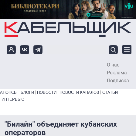
Перейти к основному содержанию
О нас
To
Реклама
Подписка
Primary links bottom
АНОНСЫ
БЛОГИ
НОВОСТИ
НОВОСТИ КАНАЛОВ
СТАТЬИ
ИНТЕРВЬЮ
"Билайн" объединяет кубанских
операторов