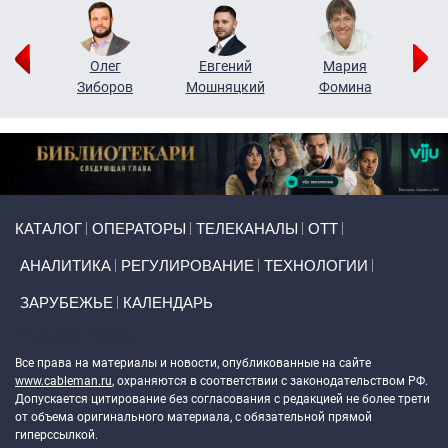
рий
Олег
Евгений
Мария
н
Зиборов
Мошняцкий
Фомина
Primary links
КАТАЛОГ
ОПЕРАТОРЫ
ТЕЛЕКАНАЛЫ
ОТТ
АНАЛИТИКА
РЕГУЛИРОВАНИЕ
ТЕХНОЛОГИИ
ЗАРУБЕЖЬЕ
КАЛЕНДАРЬ
Token Block
Все права на материалы и новости, опубликованные на сайте
www.cableman.ru
, охраняются в соответствии с законодательством РФ.
Допускается цитирование без согласования с редакцией не более трети
от объема оригинального материала, с обязательной прямой
гиперссылкой.