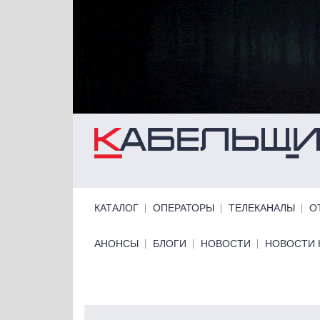
Перейти к основному содержанию
Primary links
КАТАЛОГ
ОПЕРАТОРЫ
ТЕЛЕКАНАЛЫ
О
Primary links bottom
АНОНСЫ
БЛОГИ
НОВОСТИ
НОВОСТИ 