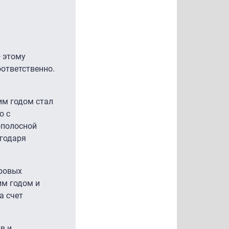
 этому
оответственно.
им годом стал
ю с
ополосной
агодаря
фровых
им годом и
а счет
в и