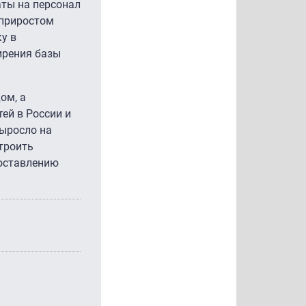
аты на персонал
 приростом
у в
ирения базы
ом, а
ей в России и
выросло на
троить
доставлению