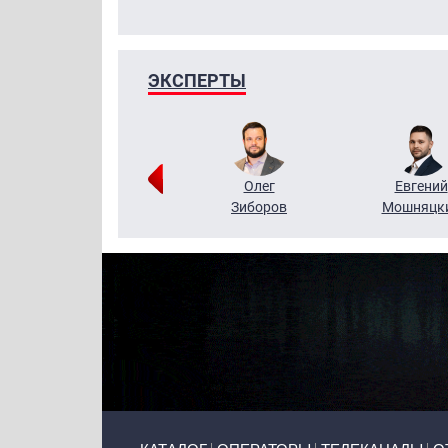
ЭКСПЕРТЫ
Григорий
Олег
Евгений
Кузин
Зиборов
Мошняцк
Primary links