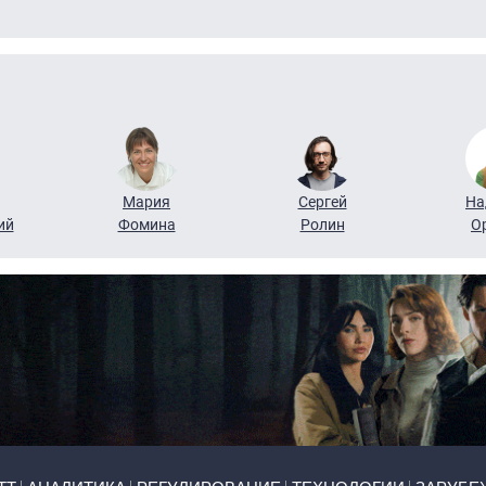
Мария
Сергей
На
ий
Фомина
Ролин
О