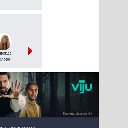
дежда
Мария
Алексей
рлова
Щербаль
Леонтьев