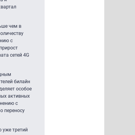
квартал
ьше чем в
количеству
ению с
 прирост
ата сетей 4G
одным
ателей билайн
уделяет особое
ных активных
внению с
о переносу
о уже третий