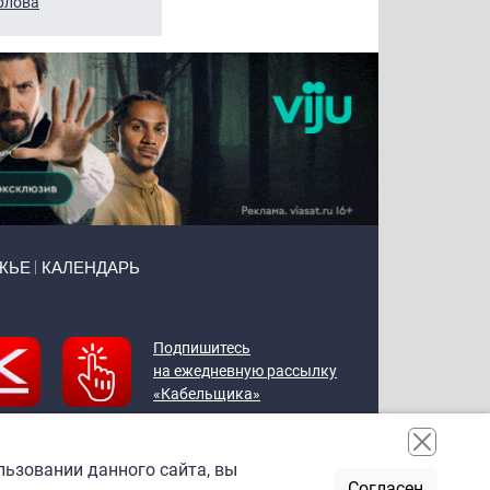
рлова
Щербаль
Леонтьев
ЖЬЕ
КАЛЕНДАРЬ
Подпишитесь
на ежедневную рассылку
«Кабельщика»
льзовании данного сайта, вы
Согласен