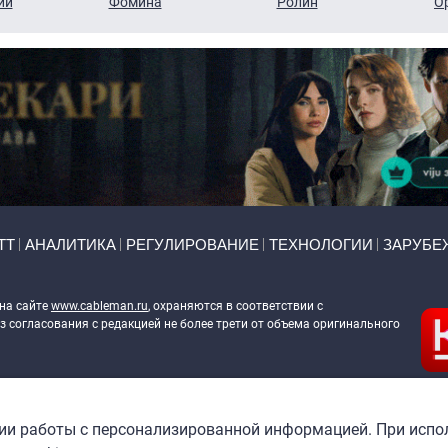
ий
Фомина
Ролин
О
ТТ
АНАЛИТИКА
РЕГУЛИРОВАНИЕ
ТЕХНОЛОГИИ
ЗАРУБЕ
 на сайте
www.cableman.ru
, охраняются в соответствии с
 согласования с редакцией не более трети от объема оригинального
ableman.ru
) в отношении обработки персональных данных
гии работы с персонализированной информацией. При испо