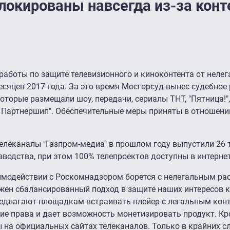
локированы навсегда из-за конт
 работы по защите телевизионного и киноконтента от неле
есяцев 2017 года. За это время Мосгорсуд вынес судебное
торые размещали шоу, передачи, сериалы ТНТ, "Пятница!", 
 Партнершип". Обеспечительные меры приняты в отношени
 телеканалы "Газпром-медиа" в прошлом году выпустили 26 
водства, при этом 100% телепроектов доступны в интернет
аимодействии с Роскомнадзором борется с нелегальным р
ажен сбалансированный подход в защите наших интересов 
едлагают площадкам встраивать плейер с легальным конт
е права и дает возможность монетизировать продукт. Кро
 на официальных сайтах телеканалов. Только в крайних с