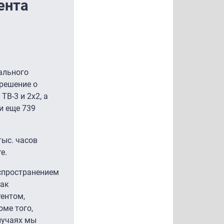
ента
гального
 решение о
ТВ-3 и 2х2, а
и еще 739
тыс. часов
е.
аспространением
как
ентом,
ме того,
лучаях мы