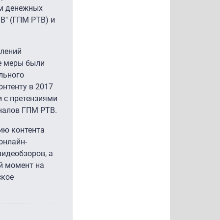
ем денежных
В" (ГПМ РТВ) и
влений
е меры были
льного
онтенту в 2017
и с претензиями
налов ГПМ РТВ.
цию контента
онлайн-
видеобзоров, а
й момент на
ское