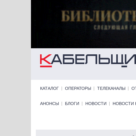
Перейти к основному содержанию
Primary links
КАТАЛОГ
ОПЕРАТОРЫ
ТЕЛЕКАНАЛЫ
О
Primary links bottom
АНОНСЫ
БЛОГИ
НОВОСТИ
НОВОСТИ 