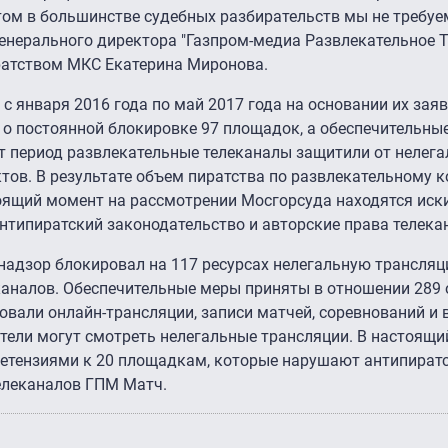
этом в большинстве судебных разбирательств мы не требу
генерального директора "Газпром-медиа Развлекательное Т
иратством МКС Екатерина Миронова.
д с января 2016 года по май 2017 года на основании их зая
 о постоянной блокировке 97 площадок, а обеспечительны
от период развлекательные телеканалы защитили от нелега
тов. В результате объем пиратства по развлекательному к
тоящий момент на рассмотрении Мосгорсуда находятся иск
нтипиратский законодательство и авторские права телека
мнадзор блокировал на 117 ресурсах нелегальную трансля
каналов. Обеспечительные меры приняты в отношении 289 
овали онлайн-трансляции, записи матчей, соревнований и 
атели могут смотреть нелегальные трансляции. В настоящи
претензиями к 20 площадкам, которые нарушают антипират
телеканалов ГПМ Матч.