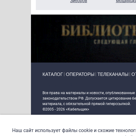
Кузин
Зиборов
Мошняцк
Primary links
КАТАЛОГ
ОПЕРАТОРЫ
ТЕЛЕКАНАЛЫ
О
Token Block
Все права на материалы и новости, опубликованные
законодательством РФ. Допускается цитирование без
материала, с обязательной прямой гиперссылкой.
©2005 - 2026 «Кабельщик»
Политика сайта "Кабельщик" (интернет-адреса
www.c
пользователей сети интернет
Наш сайт использует файлы cookie и схожие техноло
DrupalCoder — поддержка сайта c 2017 года