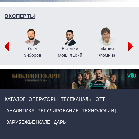
ЭКСПЕРТЫ
рий
Олег
Евгений
Мария
н
Зиборов
Мошняцкий
Фомина
Primary links
КАТАЛОГ
ОПЕРАТОРЫ
ТЕЛЕКАНАЛЫ
ОТТ
АНАЛИТИКА
РЕГУЛИРОВАНИЕ
ТЕХНОЛОГИИ
ЗАРУБЕЖЬЕ
КАЛЕНДАРЬ
Token Block