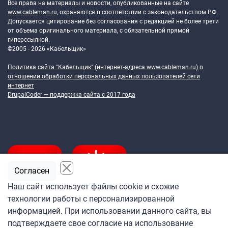
Все права на материалы и новости, опубликованные на сайте
www.cableman.ru
, охраняются в соответствии с законодательством РФ.
Допускается цитирование без согласования с редакцией не более трети
от объема оригинального материала, с обязательной прямой
гиперссылкой.
©2005 - 2026 «Кабельщик»
Политика сайта "Кабельщик" (интернет-адреса
www.cableman.ru
) в
отношении обработки персональных данных пользователей сети
интернет
DrupalCoder — поддержка сайта c 2017 года
Согласен
Наш сайт использует файлы cookie и схожие
технологии работы с персонализированной
Подпишитесь
информацией. При использовании данного сайта, вы
на ежедневную рассылку
подтверждаете свое согласие на использование