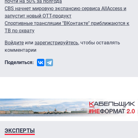
почти на 50% за полгода
CBS начнет мировую экспансию сервиса AllAccess и
запустит новый OTT-продукт
Спортивные трансляции "ВКонтакте" приближаются к
ТВ по охвату
Войдите
или
зарегистрируйтесь
, чтобы оставлять
комментарии
Поделиться:
ЭКСПЕРТЫ