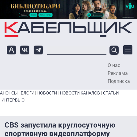
Перейти к основному содержанию
О нас
To
Реклама
Подписка
Primary links bottom
АНОНСЫ
БЛОГИ
НОВОСТИ
НОВОСТИ КАНАЛОВ
СТАТЬИ
ИНТЕРВЬЮ
CBS запустила круглосуточную
спортивную видеоплатформу