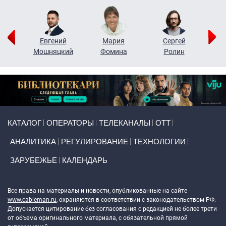
ор
Евгений
Мария
Сергей
Н
ко
Мошняцкий
Фомина
Ролин
Primary links
КАТАЛОГ
ОПЕРАТОРЫ
ТЕЛЕКАНАЛЫ
ОТТ
АНАЛИТИКА
РЕГУЛИРОВАНИЕ
ТЕХНОЛОГИИ
ЗАРУБЕЖЬЕ
КАЛЕНДАРЬ
Token Block
Все права на материалы и новости, опубликованные на сайте
www.cableman.ru
, охраняются в соответствии с законодательством РФ.
Допускается цитирование без согласования с редакцией не более трети
от объема оригинального материала, с обязательной прямой