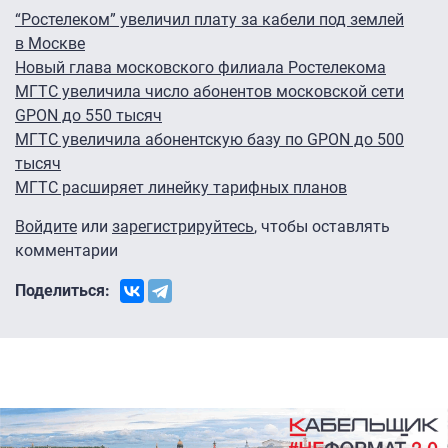
“Ростелеком” увеличил плату за кабели под землей
в Москве
Новый глава московского филиала Ростелекома
МГТС увеличила число абонентов московской сети
GPON до 550 тысяч
МГТС увеличила абонентскую базу по GPON до 500
тысяч
МГТС расширяет линейку тарифных планов
Войдите
или
зарегистрируйтесь
, чтобы оставлять
комментарии
Поделиться: