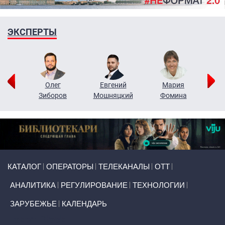
ЭКСПЕРТЫ
рий
Олег
Евгений
Мария
н
Зиборов
Мошняцкий
Фомина
Primary links
КАТАЛОГ
ОПЕРАТОРЫ
ТЕЛЕКАНАЛЫ
ОТТ
АНАЛИТИКА
РЕГУЛИРОВАНИЕ
ТЕХНОЛОГИИ
ЗАРУБЕЖЬЕ
КАЛЕНДАРЬ
Token Block