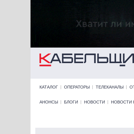
Перейти к основному содержанию
Primary links
КАТАЛОГ
ОПЕРАТОРЫ
ТЕЛЕКАНАЛЫ
О
Primary links bottom
АНОНСЫ
БЛОГИ
НОВОСТИ
НОВОСТИ 