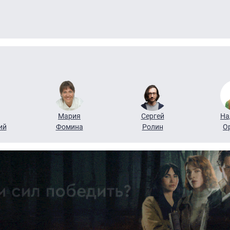
Мария
Сергей
На
ий
Фомина
Ролин
О