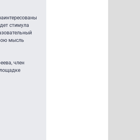
 заинтересованы
удет стимула
разовательный
свою мысль
еева, член
площадке