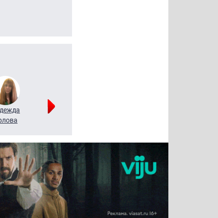
дежда
Мария
Алексей
рлова
Щербаль
Леонтьев