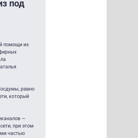
из под
ой помощи из
эфирных
ила
Наталья
Госдумы, равно
ети, который
еканалов —
сети, при этом
ами частью