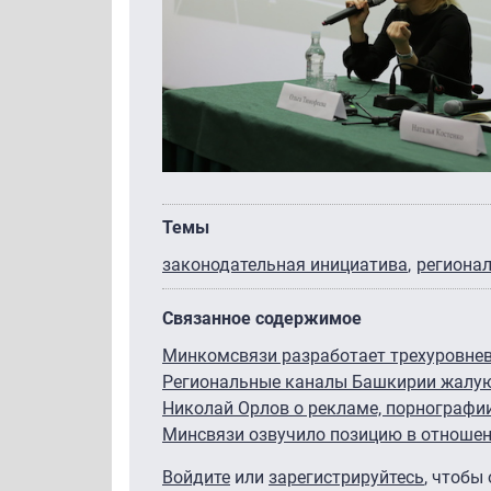
Темы
законодательная инициатива
региона
Связанное содержимое
Минкомсвязи разработает трехуровнев
Региональные каналы Башкирии жалую
Николай Орлов о рекламе, порнографи
Минсвязи озвучило позицию в отношени
Войдите
или
зарегистрируйтесь
, чтобы