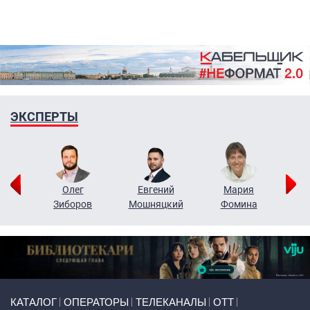
ЭКСПЕРТЫ
рий
Олег
Евгений
Мария
н
Зиборов
Мошняцкий
Фомина
Primary links
КАТАЛОГ
ОПЕРАТОРЫ
ТЕЛЕКАНАЛЫ
ОТТ