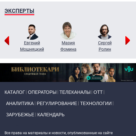
ЭКСПЕРТЫ
ор
Евгений
Мария
Сергей
Н
ко
Мошняцкий
Фомина
Ролин
Primary links
КАТАЛОГ
ОПЕРАТОРЫ
ТЕЛЕКАНАЛЫ
ОТТ
АНАЛИТИКА
РЕГУЛИРОВАНИЕ
ТЕХНОЛОГИИ
ЗАРУБЕЖЬЕ
КАЛЕНДАРЬ
Token Block
Все права на материалы и новости, опубликованные на сайте