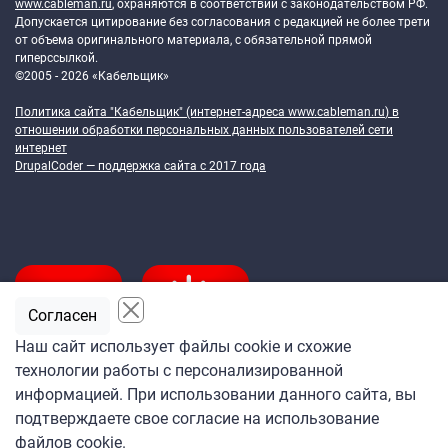
www.cableman.ru
, охраняются в соответствии с законодательством РФ.
Допускается цитирование без согласования с редакцией не более трети
от объема оригинального материала, с обязательной прямой
гиперссылкой.
©2005 - 2026 «Кабельщик»
Политика сайта "Кабельщик" (интернет-адреса
www.cableman.ru
) в
отношении обработки персональных данных пользователей сети
интернет
DrupalCoder — поддержка сайта c 2017 года
Согласен
Наш сайт использует файлы cookie и схожие
технологии работы с персонализированной
Подпишитесь
информацией. При использовании данного сайта, вы
на ежедневную рассылку
подтверждаете свое согласие на использование
«Кабельщика»
файлов cookie.