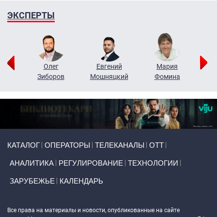
ЭКСПЕРТЫ
рий
Олег
Евгений
Мария
н
Зиборов
Мошняцкий
Фомина
Primary links
КАТАЛОГ
ОПЕРАТОРЫ
ТЕЛЕКАНАЛЫ
ОТТ
АНАЛИТИКА
РЕГУЛИРОВАНИЕ
ТЕХНОЛОГИИ
ЗАРУБЕЖЬЕ
КАЛЕНДАРЬ
Token Block
Все права на материалы и новости, опубликованные на сайте