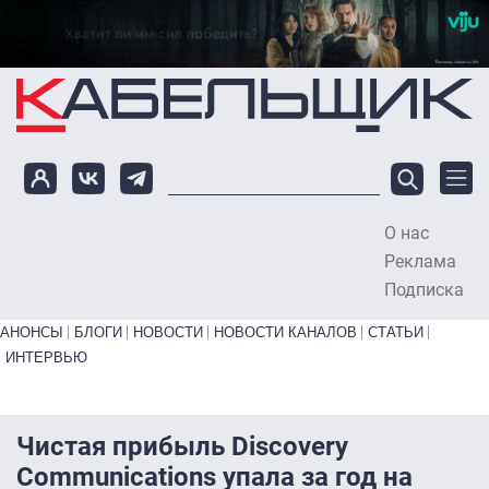
Перейти к основному содержанию
О нас
To
Реклама
Подписка
Primary links bottom
АНОНСЫ
БЛОГИ
НОВОСТИ
НОВОСТИ КАНАЛОВ
СТАТЬИ
ИНТЕРВЬЮ
Чистая прибыль Discovery
Communications упала за год на