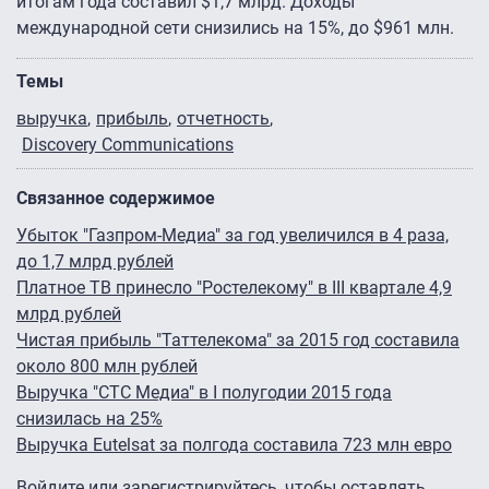
итогам года составил $1,7 млрд. Доходы
международной сети снизились на 15%, до $961 млн.
Темы
выручка
прибыль
отчетность
Discovery Communications
Связанное содержимое
Убыток "Газпром-Медиа" за год увеличился в 4 раза,
до 1,7 млрд рублей
Платное ТВ принесло "Ростелекому" в III квартале 4,9
млрд рублей
Чистая прибыль "Таттелекома" за 2015 год составила
около 800 млн рублей
Выручка "СТС Медиа" в I полугодии 2015 года
снизилась на 25%
Выручка Eutelsat за полгода составила 723 млн евро
Войдите
или
зарегистрируйтесь
, чтобы оставлять