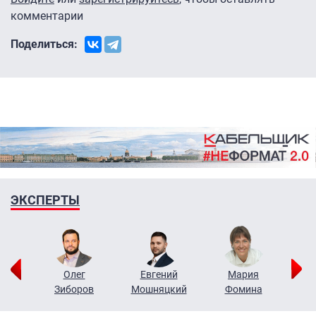
комментарии
Поделиться:
ЭКСПЕРТЫ
рий
Олег
Евгений
Мария
н
Зиборов
Мошняцкий
Фомина