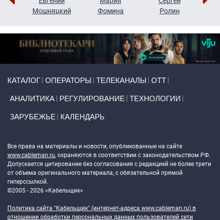
ор
Евгений
Мария
Сергей
Н
ко
Мошняцкий
Фомина
Ролин
Primary links
КАТАЛОГ
ОПЕРАТОРЫ
ТЕЛЕКАНАЛЫ
ОТТ
АНАЛИТИКА
РЕГУЛИРОВАНИЕ
ТЕХНОЛОГИИ
ЗАРУБЕЖЬЕ
КАЛЕНДАРЬ
Token Block
Все права на материалы и новости, опубликованные на сайте
www.cableman.ru
, охраняются в соответствии с законодательством РФ.
Допускается цитирование без согласования с редакцией не более трети
от объема оригинального материала, с обязательной прямой
гиперссылкой.
©2005 - 2026 «Кабельщик»
Политика сайта "Кабельщик" (интернет-адреса
www.cableman.ru
) в
отношении обработки персональных данных пользователей сети