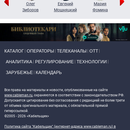
рий
Олег
Евгений
Мария
н
Зиборов
Мошняцкий
Фомина
Primary links
КАТАЛОГ
ОПЕРАТОРЫ
ТЕЛЕКАНАЛЫ
ОТТ
АНАЛИТИКА
РЕГУЛИРОВАНИЕ
ТЕХНОЛОГИИ
ЗАРУБЕЖЬЕ
КАЛЕНДАРЬ
Token Block
Все права на материалы и новости, опубликованные на сайте
www.cableman.ru
, охраняются в соответствии с законодательством РФ.
Допускается цитирование без согласования с редакцией не более трети
от объема оригинального материала, с обязательной прямой
гиперссылкой.
©2005 - 2026 «Кабельщик»
Политика сайта "Кабельщик" (интернет-адреса
www.cableman.ru
) в