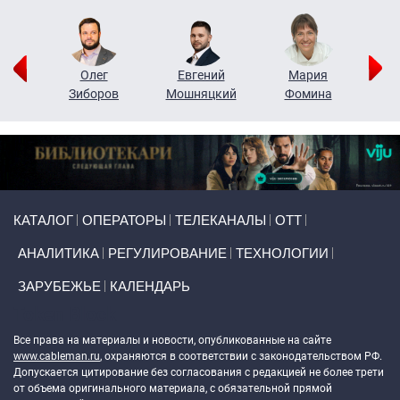
рий
Олег
Евгений
Мария
н
Зиборов
Мошняцкий
Фомина
Primary links
КАТАЛОГ
ОПЕРАТОРЫ
ТЕЛЕКАНАЛЫ
ОТТ
АНАЛИТИКА
РЕГУЛИРОВАНИЕ
ТЕХНОЛОГИИ
ЗАРУБЕЖЬЕ
КАЛЕНДАРЬ
Token Block
Все права на материалы и новости, опубликованные на сайте
www.cableman.ru
, охраняются в соответствии с законодательством РФ.
Допускается цитирование без согласования с редакцией не более трети
от объема оригинального материала, с обязательной прямой