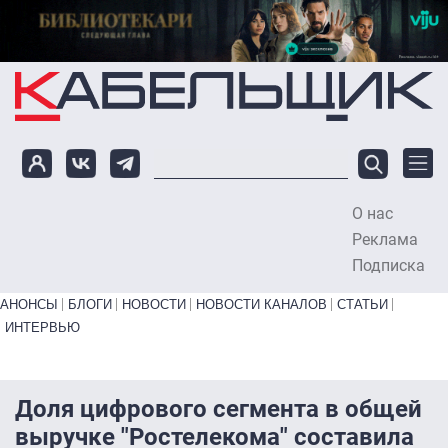
Перейти к основному содержанию
О нас
To
Реклама
Подписка
Primary links bottom
АНОНСЫ
БЛОГИ
НОВОСТИ
НОВОСТИ КАНАЛОВ
СТАТЬИ
ИНТЕРВЬЮ
Доля цифрового сегмента в общей
выручке "Ростелекома" составила