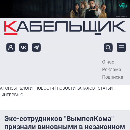
Перейти к основному содержанию
О нас
To
Реклама
Подписка
Primary links bottom
АНОНСЫ
БЛОГИ
НОВОСТИ
НОВОСТИ КАНАЛОВ
СТАТЬИ
ИНТЕРВЬЮ
Экс-сотрудников "ВымпелКома"
признали виновными в незаконном