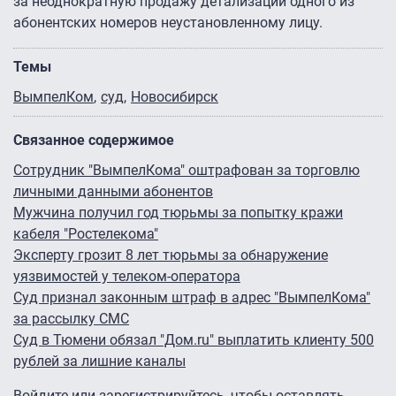
за неоднократную продажу детализации одного из
абонентских номеров неустановленному лицу.
Темы
ВымпелКом
суд
Новосибирск
Связанное содержимое
Сотрудник "ВымпелКома" оштрафован за торговлю
личными данными абонентов
Мужчина получил год тюрьмы за попытку кражи
кабеля "Ростелекома"
Эксперту грозит 8 лет тюрьмы за обнаружение
уязвимостей у телеком-оператора
Суд признал законным штраф в адрес "ВымпелКома"
за рассылку СМС
Суд в Тюмени обязал "Дом.ru" выплатить клиенту 500
рублей за лишние каналы
Войдите
или
зарегистрируйтесь
, чтобы оставлять