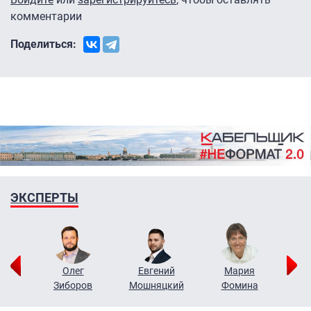
комментарии
Поделиться:
ЭКСПЕРТЫ
рий
Олег
Евгений
Мария
н
Зиборов
Мошняцкий
Фомина