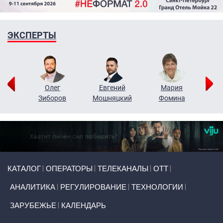
ЭКСПЕРТЫ
рий
Олег
Евгений
Мария
н
Зиборов
Мошняцкий
Фомина
Primary links
КАТАЛОГ
ОПЕРАТОРЫ
ТЕЛЕКАНАЛЫ
ОТТ
АНАЛИТИКА
РЕГУЛИРОВАНИЕ
ТЕХНОЛОГИИ
ЗАРУБЕЖЬЕ
КАЛЕНДАРЬ
Token Block