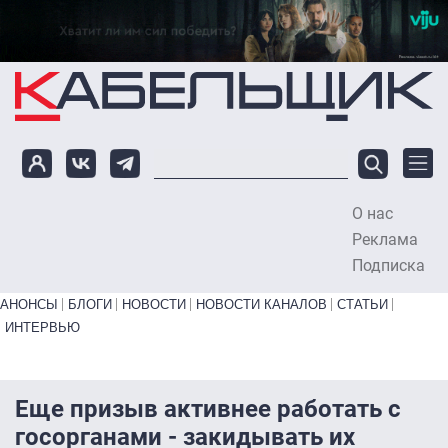
Перейти к основному содержанию
О нас
To
Реклама
Подписка
Primary links bottom
АНОНСЫ
БЛОГИ
НОВОСТИ
НОВОСТИ КАНАЛОВ
СТАТЬИ
ИНТЕРВЬЮ
Еще призыв активнее работать с
госорганами - закидывать их