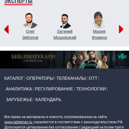
ЭКСПЕРТЫ
рий
Олег
Евгений
Мария
н
Зиборов
Мошняцкий
Фомина
Primary links
КАТАЛОГ
ОПЕРАТОРЫ
ТЕЛЕКАНАЛЫ
ОТТ
АНАЛИТИКА
РЕГУЛИРОВАНИЕ
ТЕХНОЛОГИИ
ЗАРУБЕЖЬЕ
КАЛЕНДАРЬ
Token Block
Все права на материалы и новости, опубликованные на сайте
www.cableman.ru
, охраняются в соответствии с законодательством РФ.
Допускается цитирование без согласования с редакцией не более трети