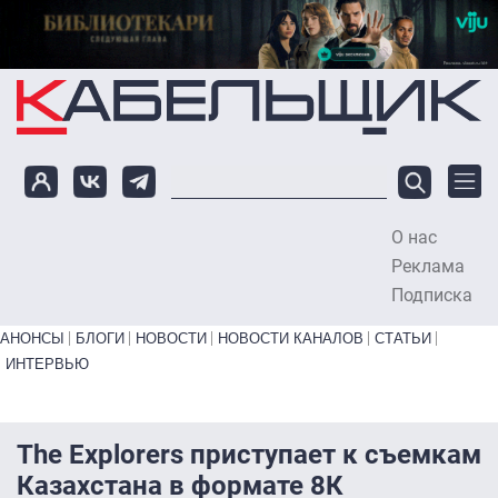
Перейти к основному содержанию
О нас
To
Реклама
Подписка
Primary links bottom
АНОНСЫ
БЛОГИ
НОВОСТИ
НОВОСТИ КАНАЛОВ
СТАТЬИ
ИНТЕРВЬЮ
The Explorers приступает к съемкам
Казахстана в формате 8К