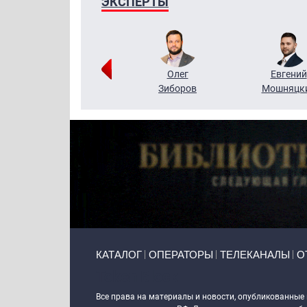
ЭКСПЕРТЫ
Григорий
Олег
Евгений
Кузин
Зиборов
Мошняцк
Primary links
КАТАЛОГ
ОПЕРАТОРЫ
ТЕЛЕКАНАЛЫ
О
Token Block
Все права на материалы и новости, опубликованные