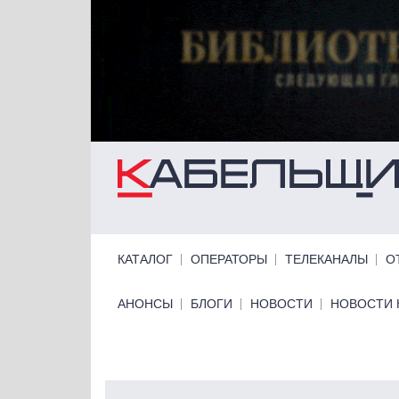
Перейти к основному содержанию
Primary links
КАТАЛОГ
ОПЕРАТОРЫ
ТЕЛЕКАНАЛЫ
О
Primary links bottom
АНОНСЫ
БЛОГИ
НОВОСТИ
НОВОСТИ 