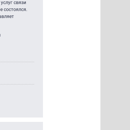
услуг связи
е состоялся.
авляет
и