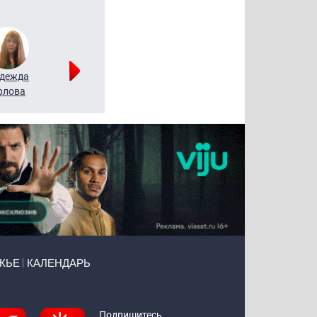
дежда
Мария
Алексей
рлова
Щербаль
Леонтьев
ЖЬЕ
КАЛЕНДАРЬ
Подпишитесь