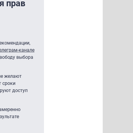
я прав
екомендации,
елеграм-канале
свободу выбора
ые желают
т сроки
ируют доступ
намеренно
зультате