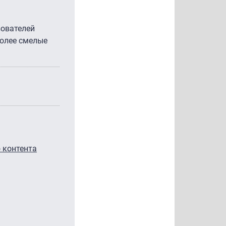
зователей
более смелые
о контента