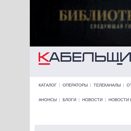
Перейти к основному содержанию
Primary links
КАТАЛОГ
ОПЕРАТОРЫ
ТЕЛЕКАНАЛЫ
О
Primary links bottom
АНОНСЫ
БЛОГИ
НОВОСТИ
НОВОСТИ 