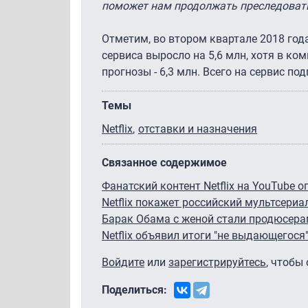
поможет нам продолжать преследовать
Отметим, во втором квартале 2018 год
сервиса выросло на 5,6 млн, хотя в ко
прогнозы - 6,3 млн. Всего на сервис п
Темы
Netflix
отставки и назначения
Связанное содержимое
Фанатский контент Netflix на YouTube
Netflix покажет российский мультсериал
Барак Обама с женой стали продюсерам
Netflix объявил итоги "не выдающегося
Войдите
или
зарегистрируйтесь
, чтобы
Поделиться: