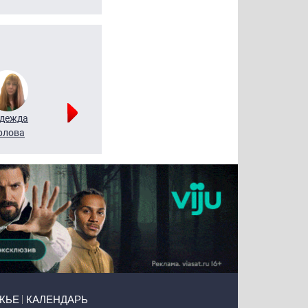
дежда
Мария
Алексей
рлова
Щербаль
Леонтьев
ЖЬЕ
КАЛЕНДАРЬ