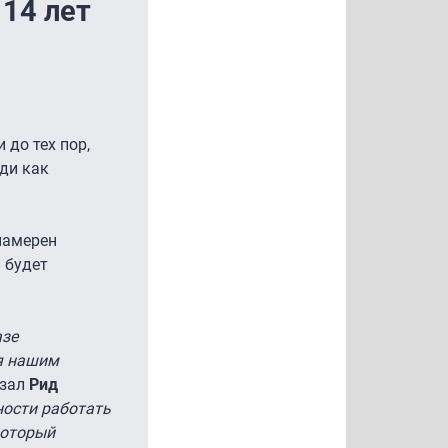
 14 лет
 до тех пор,
еди как
 намерен
м будет
азе
ия нашим
казал
Рид
ности работать
который