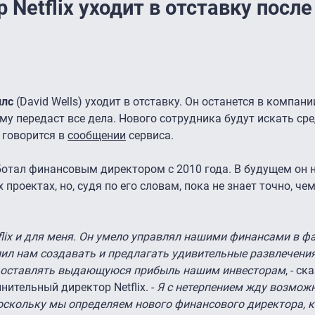
Netflix уходит в отставку после
ллс
(David Wells) уходит в отставку. Он останется в компании
му передаст все дела. Нового сотрудника будут искать ср
 говорится в
сообщении
сервиса.
работал финансовым директором с 2010 года. В будущем он
роектах, но, судя по его словам, пока не знает точно, че
lix и для меня. Он умело управлял нашими финансами в ф
лил нам создавать и предлагать удивительные развлечен
редоставлять выдающуюся прибыль нашим инвесторам
, - с
нительный директор Netflix. -
Я с нетерпением жду возмож
поскольку мы определяем нового финансового директора, 