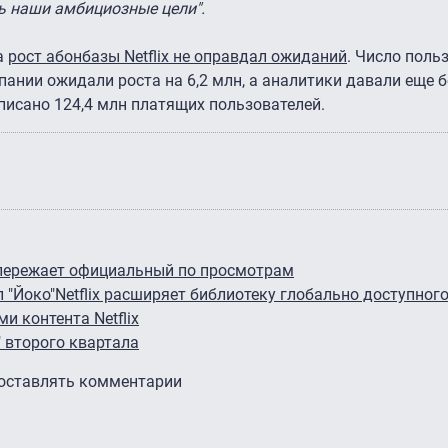
 наши амбициозные цели".
а
рост абонбазы Netflix не оправдал ожиданий
. Число поль
мпании ожидали роста на 6,2 млн, а аналитики давали еще 
одписано 124,4 млн платящих пользователей.
 опережает официальный по просмотрам
 "Йоко"
Netflix расширяет библиотеку глобально доступног
и контента Netflix
" второго квартала
 оставлять комментарии