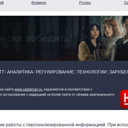
ий
Фомина
Ролин
О
ТТ
АНАЛИТИКА
РЕГУЛИРОВАНИЕ
ТЕХНОЛОГИИ
ЗАРУБЕ
 на сайте
www.cableman.ru
, охраняются в соответствии с
 согласования с редакцией не более трети от объема оригинального
ableman.ru
) в отношении обработки персональных данных
гии работы с персонализированной информацией. При испо