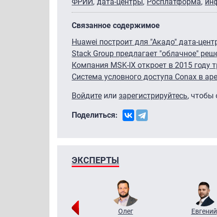
ФРИИ
дата-центры
Росплатформа
ин
Связанное содержимое
Huawei построит для "Акадо" дата-цент
Stack Group предлагает "облачное" ре
Компания MSK-IX откроет в 2015 году 
Система условного доступа Conax в ар
Войдите
или
зарегистрируйтесь
, чтобы
Поделиться:
ЭКСПЕРТЫ
Григорий
Олег
Евгений