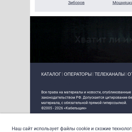
Кузин
Зиборов
Мошняцк
Primary links
КАТАЛОГ
ОПЕРАТОРЫ
ТЕЛЕКАНАЛЫ
О
Token Block
Все права на материалы и новости, опубликованные
законодательством РФ. Допускается цитирование без
материала, с обязательной прямой гиперссылкой.
©2005 - 2026 «Кабельщик»
Политика сайта "Кабельщик" (интернет-адреса
www.c
пользователей сети интернет
Наш сайт использует файлы cookie и схожие техноло
DrupalCoder — поддержка сайта c 2017 года