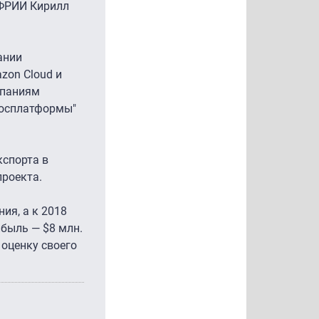
 ФРИИ Кирилл
ании
zon Cloud и
мпаниям
Росплатформы"
кспорта в
проекта.
ия, а к 2018
ибыль — $8 млн.
 оценку своего