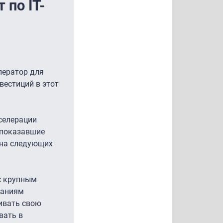
 по IT-
лератор для
вестиций в этот
кселерации
 показавшие
 на следующих
с крупным
паниям
щивать свою
вать в