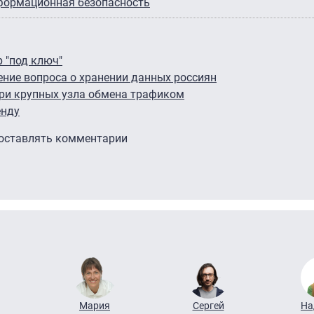
формационная безопасность
р "под ключ"
шение вопроса о хранении данных россиян
три крупных узла обмена трафиком
енду
 оставлять комментарии
Мария
Сергей
На