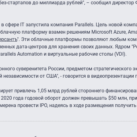
без-стартапов до миллиарда рублей", – сообщил директор
в сфере IT запустила компания Parallels. Цель новой комп
облачную платформу взамен решениям Microsoft Azure, Ama
рсантъ
". Эти облачные платформы позволяют любым ко
ленных дата-центров для хранения своих данных. Ядром "
 Parallels Automation и виртуальные рабочие столы (VDI).
онного суверенитета России, предметом стратегического э
 независимости от США", - говорится в видеопрезентации 
ирует привлечь 1,05 млрд рублей стороннего финансирован
 2020 года годовой оборот должен превышать $50 млн, пр
мерена провести IPO, надеясь в ходе размещения получить