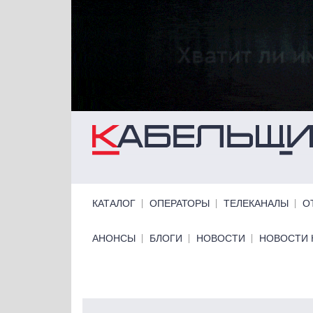
Перейти к основному содержанию
Primary links
КАТАЛОГ
ОПЕРАТОРЫ
ТЕЛЕКАНАЛЫ
О
Primary links bottom
АНОНСЫ
БЛОГИ
НОВОСТИ
НОВОСТИ 