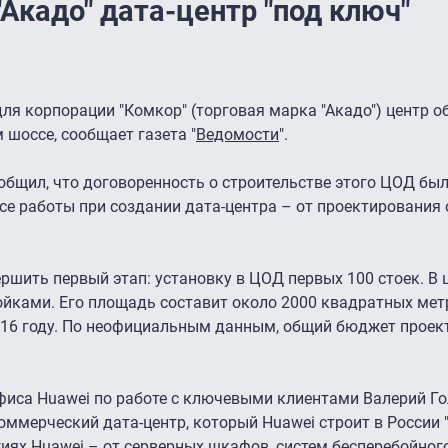
"Акадо" дата-центр "под ключ"
ля корпорации "Комкор" (торговая марка "Акадо") центр о
шоссе, сообщает газета "
Ведомости
".
общил, что договоренность о строительстве этого ЦОД был
все работы при создании дата-центра – от проектирования
ершить первый этап: установку в ЦОД первых 100 стоек. В
ойками. Его площадь составит около 2000 квадратных мет
016 году. По неофициальным данным, общий бюджет проек
фиса Huawei по работе с ключевыми клиентами Валерий Г
оммерческий дата-центр, который Huawei строит в России 
гиях Huawei – от серверных шкафов, систем бесперебойног