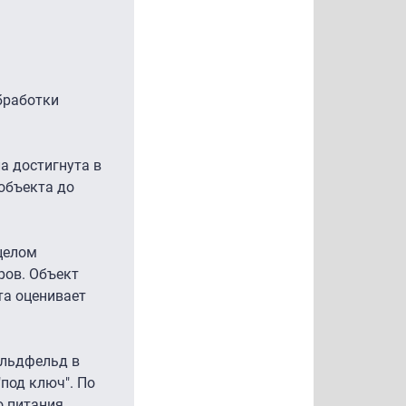
бработки
а достигнута в
 объекта до
 целом
ров. Объект
та оценивает
ольдфельд в
"под ключ". По
о питания,