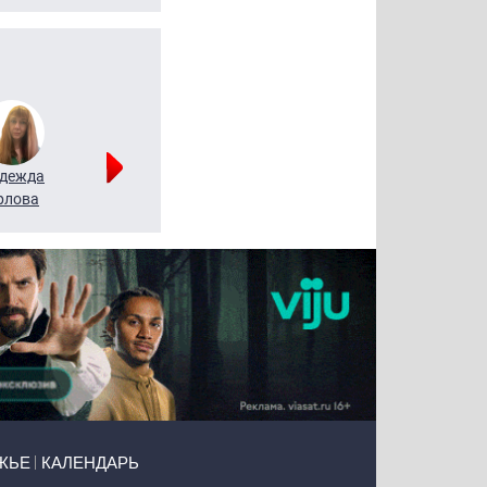
дежда
Мария
Алексей
рлова
Щербаль
Леонтьев
ЖЬЕ
КАЛЕНДАРЬ