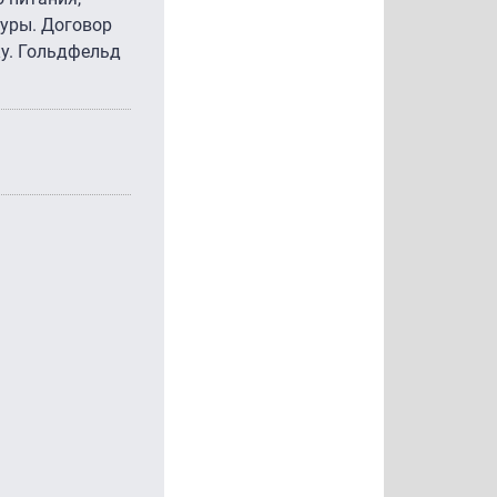
уры. Договор
ку. Гольдфельд