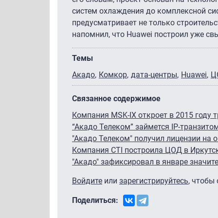
систем охлаждения до комплексной си
предусматривает не только строительс
напомнил, что Huawei построил уже свы
Темы
Акадо
Комкор
дата-центры
Huawei
Ц
Связанное содержимое
Компания MSK-IX откроет в 2015 году 
“Акадо Телеком” займется IP-транзито
"Акадо Телеком" получил лицензии на о
Компания CTI построила ЦОД в Иркутс
"Акадо" зафиксировал в январе значит
Войдите
или
зарегистрируйтесь
, чтобы
Поделиться: