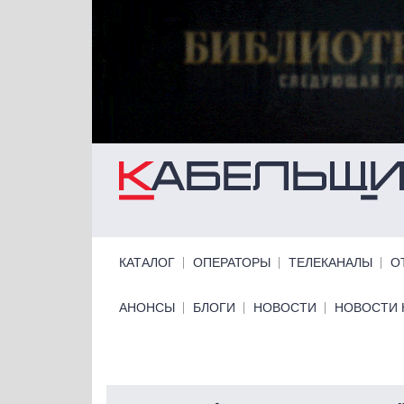
Перейти к основному содержанию
Primary links
КАТАЛОГ
ОПЕРАТОРЫ
ТЕЛЕКАНАЛЫ
О
Primary links bottom
АНОНСЫ
БЛОГИ
НОВОСТИ
НОВОСТИ 