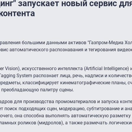
инг" запускает новый сервис дл
контента
правления большими данными активов "Газпром-Медиа Хол
ервис автоматического распознавания и тегирования видео
ision), искусственного интеллекта (Artificial Intelligence) 
Tagging System распознает лица, речь, надписи и количест
 предметы, классифицирует кинематографические планы, с
ет преобладающую палитру сцены.
адров для производства промоматериалов и запуска конт
т поиск подходящих сцен, модерацию, субтитрование и ан
очего, она способна выполнять автоматическую разметку
ламных роликов (мидролов), а также размечать логически