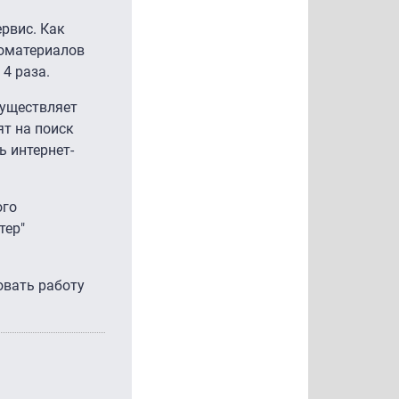
ервис. Как
еоматериалов
 4 раза.
существляет
ят на поиск
ь интернет-
ого
тер"
овать работу