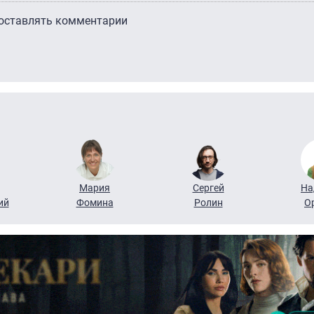
 оставлять комментарии
Мария
Сергей
На
ий
Фомина
Ролин
О