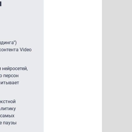
я
динга")
контента Video
и нейросетей,
во персон
читывает
екстной
алитику
 самых
е паузы