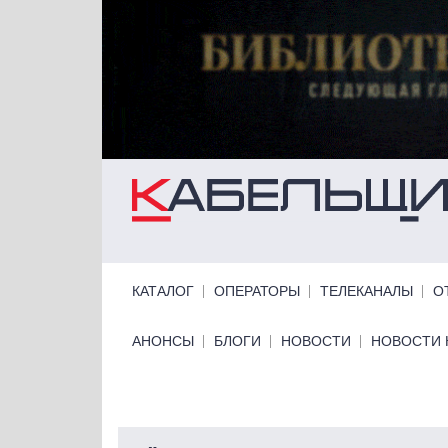
Перейти к основному содержанию
Primary links
КАТАЛОГ
ОПЕРАТОРЫ
ТЕЛЕКАНАЛЫ
О
Primary links bottom
АНОНСЫ
БЛОГИ
НОВОСТИ
НОВОСТИ 