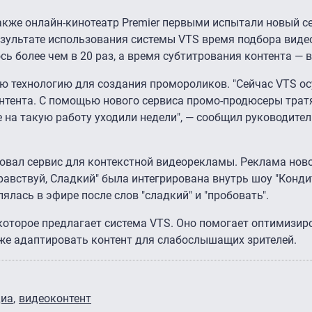
 также онлайн-кинотеатр Premier первыми испытали новый с
результате использования системы VTS время подбора вид
 более чем в 20 раз, а время субтитрования контента — в
ую технологию для создания промороликов. "Сейчас VTS о
онтента. С помощью нового сервиса промо-продюсеры трат
 на такую работу уходили недели", — сообщил руководител
ировал сервис для контекстной видеорекламы. Реклама нов
равствуй, Сладкий" была интегрирована внутрь шоу "Конди
лялась в эфире после слов "сладкий" и "пробовать".
 которое предлагает система VTS. Оно помогает оптимизир
кже адаптировать контент для слабослышащих зрителей.
диа
видеоконтент