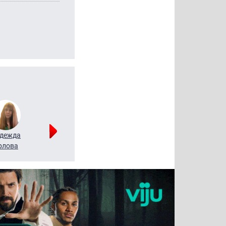
дежда
Мария
Алексей
рлова
Щербаль
Леонтьев