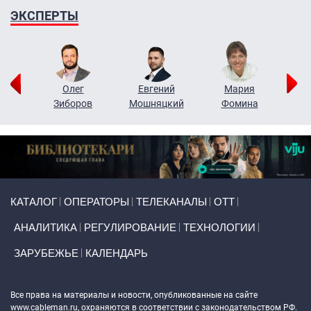
ЭКСПЕРТЫ
рий
Олег
Евгений
Мария
н
Зиборов
Мошняцкий
Фомина
Primary links
КАТАЛОГ
ОПЕРАТОРЫ
ТЕЛЕКАНАЛЫ
ОТТ
АНАЛИТИКА
РЕГУЛИРОВАНИЕ
ТЕХНОЛОГИИ
ЗАРУБЕЖЬЕ
КАЛЕНДАРЬ
Token Block
Все права на материалы и новости, опубликованные на сайте
www.cableman.ru
, охраняются в соответствии с законодательством РФ.