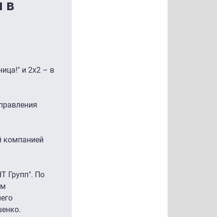
 в
ица!" и 2х2 – в
управления
й компанией
Т Групп". По
ем
него
шенко.