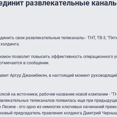
единит развлекательные каналы
инить свои развлекательные телеканалы - ТНТ, ТВ-3, "Пятн
холдинга.
визион позволит повысить эффективность операционного 
 отмечается в сообщении.
лавит Артур Джанибекян, в настоящий момент руководящи
ылкой на источники, рабочее название новой компании - "ТН
звлекательных телеканалов появилась еще при предыдущ
 Лесине - это одно из немногих ключевых начинаний преж
я новый председатель правления холдинга Дмитрий Черны