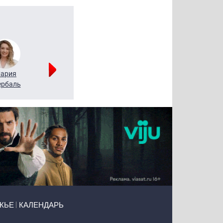
ария
Алексей
Татьяна
рбаль
Леонтьев
Воронова
ЖЬЕ
КАЛЕНДАРЬ