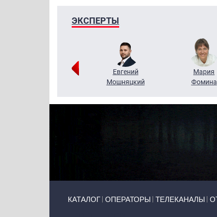
ЭКСПЕРТЫ
Виктор
Евгений
Мария
Бритько
Мошняцкий
Фомина
Primary links
КАТАЛОГ
ОПЕРАТОРЫ
ТЕЛЕКАНАЛЫ
О
Token Block