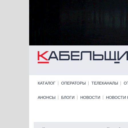
Перейти к основному содержанию
Primary links
КАТАЛОГ
ОПЕРАТОРЫ
ТЕЛЕКАНАЛЫ
О
Primary links bottom
АНОНСЫ
БЛОГИ
НОВОСТИ
НОВОСТИ 