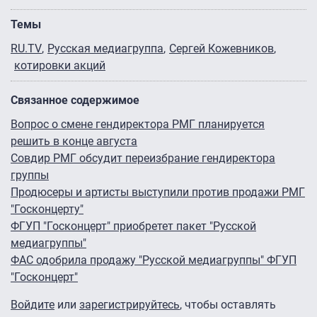
Темы
RU.TV
Русская медиагруппа
Сергей Кожевников
котировки акций
Связанное содержимое
Вопрос о смене гендиректора РМГ планируется
решить в конце августа
Совдир РМГ обсудит переизбрание гендиректора
группы
Продюсеры и артисты выступили против продажи РМГ
"Госконцерту"
ФГУП "Госконцерт" приобретет пакет "Русской
медиагруппы"
ФАС одобрила продажу "Русской медиагруппы" ФГУП
"Госконцерт"
Войдите
или
зарегистрируйтесь
, чтобы оставлять