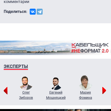
комментарии
Поделиться:
ЭКСПЕРТЫ
рий
Олег
Евгений
Мария
н
Зиборов
Мошняцкий
Фомина