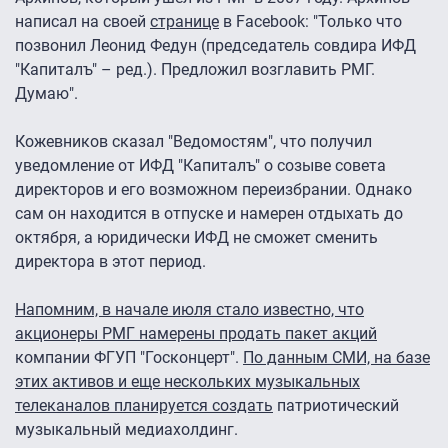
написал на своей
странице
в Facebook: "Только что
позвонил Леонид Федун (председатель совдира ИФД
"Капиталъ" – ред.). Предложил возглавить РМГ.
Думаю".
Кожевников сказал "Ведомостям", что получил
уведомление от ИФД "Капиталъ" о созыве совета
директоров и его возможном переизбрании. Однако
сам он находится в отпуске и намерен отдыхать до
октября, а юридически ИФД не сможет сменить
директора в этот период.
Напомним, в начале июля стало известно, что
акционеры РМГ намерены продать пакет акций
компании ФГУП "Госконцерт".
По данным СМИ, на базе
этих активов и еще нескольких музыкальных
телеканалов планируется создать
патриотический
музыкальный медиахолдинг.