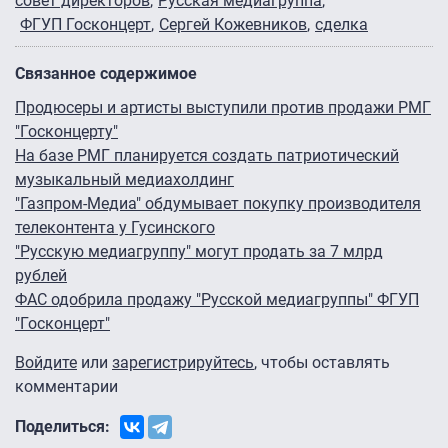
совет директоров
Русская медиагруппа
ФГУП Госконцерт
Сергей Кожевников
сделка
Связанное содержимое
Продюсеры и артисты выступили против продажи РМГ
"Госконцерту"
На базе РМГ планируется создать патриотический
музыкальный медиахолдинг
"Газпром-Медиа" обдумывает покупку производителя
телеконтента у Гусинского
"Русскую медиагруппу" могут продать за 7 млрд
рублей
ФАС одобрила продажу "Русской медиагруппы" ФГУП
"Госконцерт"
Войдите
или
зарегистрируйтесь
, чтобы оставлять
комментарии
Поделиться: