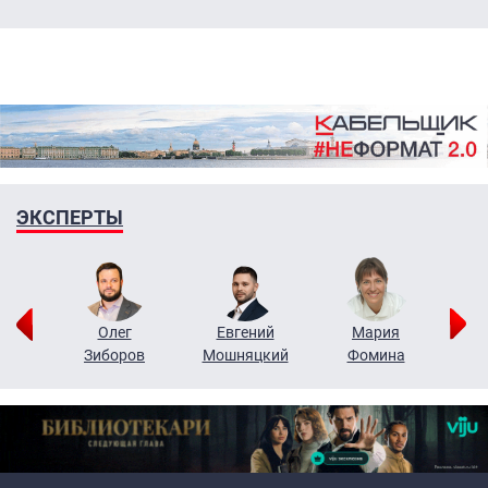
ЭКСПЕРТЫ
рий
Олег
Евгений
Мария
н
Зиборов
Мошняцкий
Фомина