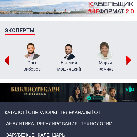
ЭКСПЕРТЫ
рий
Олег
Евгений
Мария
н
Зиборов
Мошняцкий
Фомина
Primary links
КАТАЛОГ
ОПЕРАТОРЫ
ТЕЛЕКАНАЛЫ
ОТТ
АНАЛИТИКА
РЕГУЛИРОВАНИЕ
ТЕХНОЛОГИИ
ЗАРУБЕЖЬЕ
КАЛЕНДАРЬ