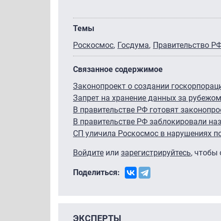
Темы
Роскосмос
Госдума
Правительство Р
Связанное содержимое
Законопроект о создании госкорпораци
Запрет на хранение данных за рубежом 
В правительстве РФ готовят законопро
В правительстве РФ заблокировали на
СП уличила Роскосмос в нарушениях п
Войдите
или
зарегистрируйтесь
, чтобы
Поделиться:
ЭКСПЕРТЫ