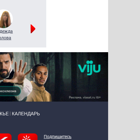
дежда
Мария
Алексей
рлова
Щербаль
Леонтьев
ЖЬЕ
КАЛЕНДАРЬ
Подпишитесь