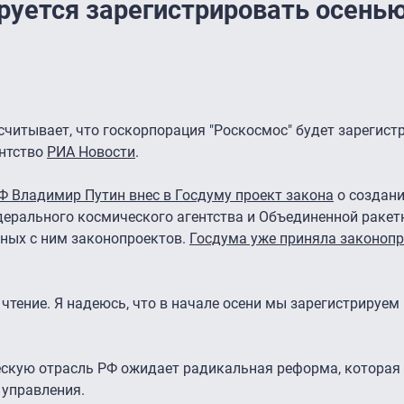
ируется зарегистрировать осень
читывает, что госкорпорация "Роскосмос" будет зарегист
ентство
РИА Новости
.
Ф Владимир Путин внес в Госдуму проект закона
о создан
дерального космического агентства и Объединенной раке
нных с ним законопроектов.
Госдума уже приняла законопр
 чтение. Я надеюсь, что в начале осени мы зарегистрируе
ческую отрасль РФ ожидает радикальная реформа, которая
 управления.