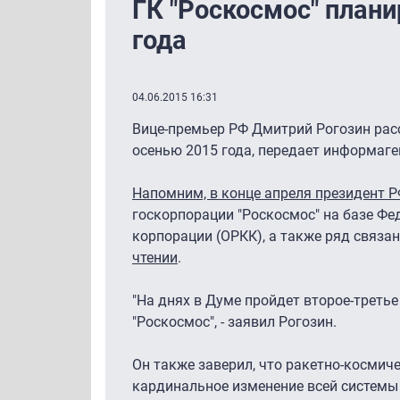
ГК "Роскосмос" план
года
04.06.2015 16:31
Вице-премьер РФ Дмитрий Рогозин расс
осенью 2015 года, передает информаг
Напомним, в конце апреля президент Р
госкорпорации "Роскосмос" на базе Фе
корпорации (ОРКК), а также ряд связа
чтении
.
"На днях в Думе пройдет второе-третье
"Роскосмос", - заявил Рогозин.
Он также заверил, что ракетно-косми
кардинальное изменение всей системы