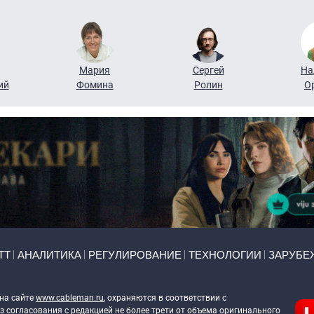
Мария
Сергей
На
ий
Фомина
Ролин
О
ТТ
АНАЛИТИКА
РЕГУЛИРОВАНИЕ
ТЕХНОЛОГИИ
ЗАРУБЕ
 на сайте
www.cableman.ru
, охраняются в соответствии с
 согласования с редакцией не более трети от объема оригинального