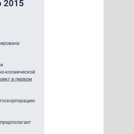
ю 2015
рирована
ии
тно-космической
оект в первом
м госкорпорацию
 предполагает