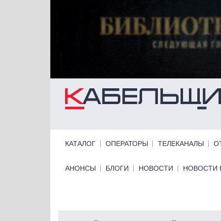
Перейти к основному содержанию
Primary links
КАТАЛОГ
ОПЕРАТОРЫ
ТЕЛЕКАНАЛЫ
О
Primary links bottom
АНОНСЫ
БЛОГИ
НОВОСТИ
НОВОСТИ 