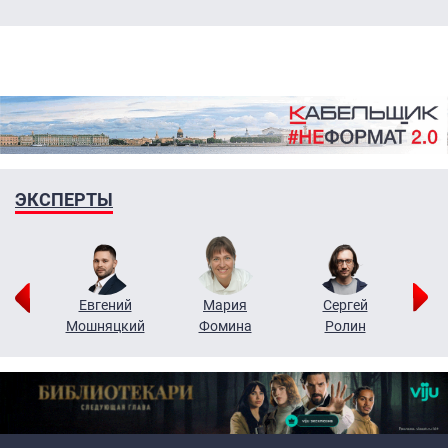
ЭКСПЕРТЫ
ор
Евгений
Мария
Сергей
Н
ко
Мошняцкий
Фомина
Ролин