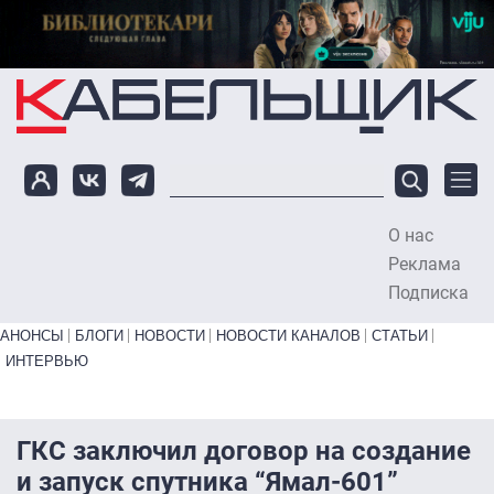
Перейти к основному содержанию
О нас
To
Реклама
Подписка
Primary links bottom
АНОНСЫ
БЛОГИ
НОВОСТИ
НОВОСТИ КАНАЛОВ
СТАТЬИ
ИНТЕРВЬЮ
ГКС заключил договор на создание
и запуск спутника “Ямал-601”