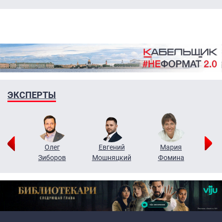
ЭКСПЕРТЫ
рий
Олег
Евгений
Мария
н
Зиборов
Мошняцкий
Фомина
Primary links