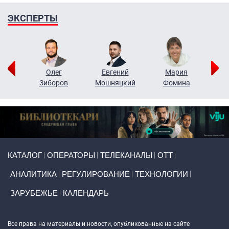
ЭКСПЕРТЫ
рий
Олег
Евгений
Мария
н
Зиборов
Мошняцкий
Фомина
Primary links
КАТАЛОГ
ОПЕРАТОРЫ
ТЕЛЕКАНАЛЫ
ОТТ
АНАЛИТИКА
РЕГУЛИРОВАНИЕ
ТЕХНОЛОГИИ
ЗАРУБЕЖЬЕ
КАЛЕНДАРЬ
Token Block
Все права на материалы и новости, опубликованные на сайте