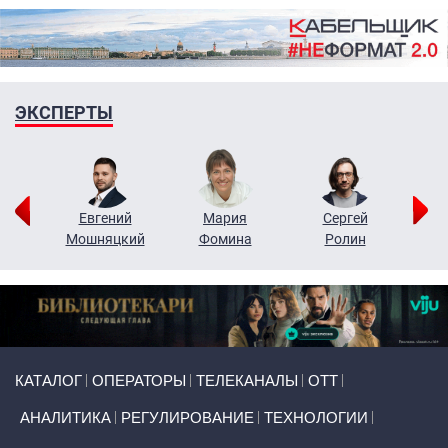
ЭКСПЕРТЫ
ор
Евгений
Мария
Сергей
Н
ко
Мошняцкий
Фомина
Ролин
Primary links
КАТАЛОГ
ОПЕРАТОРЫ
ТЕЛЕКАНАЛЫ
ОТТ
АНАЛИТИКА
РЕГУЛИРОВАНИЕ
ТЕХНОЛОГИИ