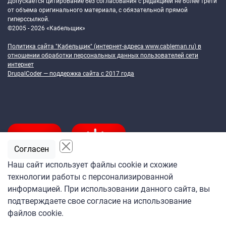
Допускается цитирование без согласования с редакцией не более трети
от объема оригинального материала, с обязательной прямой
гиперссылкой.
©2005 - 2026 «Кабельщик»
Политика сайта "Кабельщик" (интернет-адреса
www.cableman.ru
) в
отношении обработки персональных данных пользователей сети
интернет
DrupalCoder — поддержка сайта c 2017 года
Согласен
Наш сайт использует файлы cookie и схожие
технологии работы с персонализированной
Подпишитесь
информацией. При использовании данного сайта, вы
на ежедневную рассылку
подтверждаете свое согласие на использование
«Кабельщика»
файлов cookie.