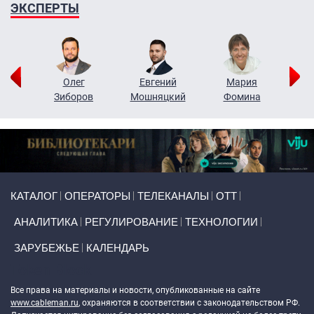
ЭКСПЕРТЫ
рий
Олег
Евгений
Мария
н
Зиборов
Мошняцкий
Фомина
Primary links
КАТАЛОГ
ОПЕРАТОРЫ
ТЕЛЕКАНАЛЫ
ОТТ
АНАЛИТИКА
РЕГУЛИРОВАНИЕ
ТЕХНОЛОГИИ
ЗАРУБЕЖЬЕ
КАЛЕНДАРЬ
Token Block
Все права на материалы и новости, опубликованные на сайте
www.cableman.ru
, охраняются в соответствии с законодательством РФ.