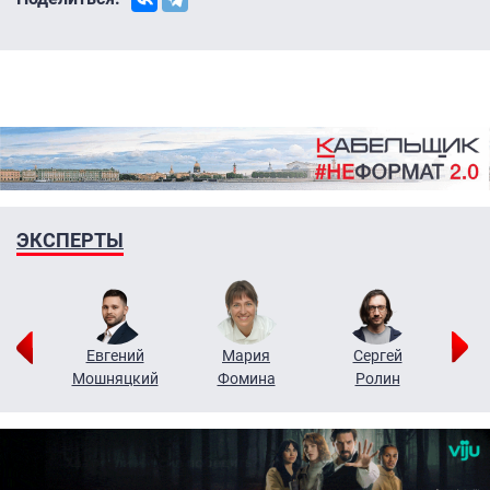
ЭКСПЕРТЫ
ор
Евгений
Мария
Сергей
Н
ко
Мошняцкий
Фомина
Ролин