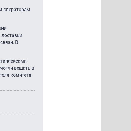
ым операторам
ции
я доставки
связи. В
ьтиплексами
.
 могли вещать в
теля комитета