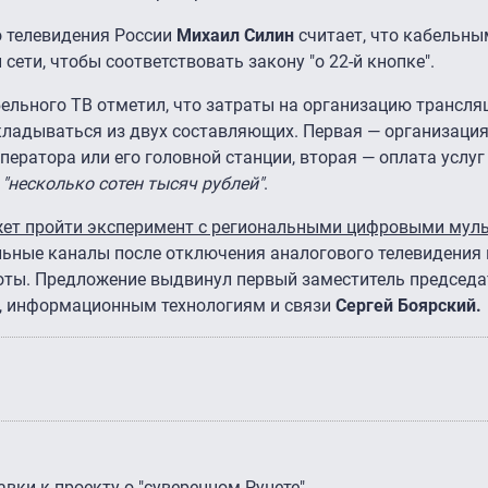
о телевидения России
Михаил Силин
считает, что кабельн
сети, чтобы соответствовать закону "о 22-й кнопке".
ельного ТВ отметил, что затраты на организацию трансля
кладываться из двух составляющих. Первая — организаци
ператора или его головной станции, вторая — оплата услуг 
в
"несколько сотен тысяч рублей"
.
ет пройти эксперимент с региональными цифровыми мул
льные каналы после отключения аналогового телевидения
тоты. Предложение выдвинул первый заместитель председа
, информационным технологиям и связи
Сергей Боярский.
вки к проекту о "суверенном Рунете"