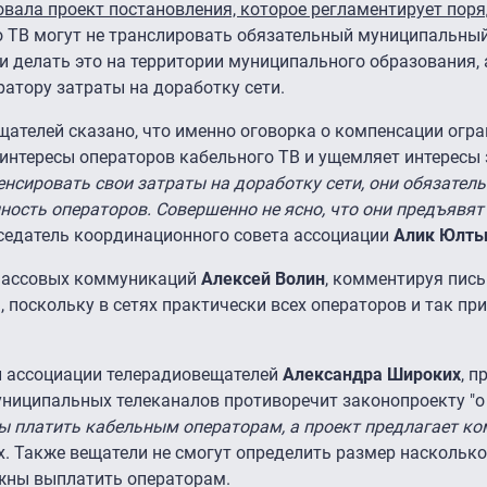
вала проект постановления, которое регламентирует пор
го ТВ могут не транслировать обязательный муниципальный
ти делать это на территории муниципального образования, 
атору затраты на доработку сети.
щателей сказано, что именно оговорка о компенсации огр
нтересы операторов кабельного ТВ и ущемляет интересы 
сировать свои затраты на доработку сети, они обязател
ность операторов. Совершенно не ясно, что они предъявят
дседатель координационного совета ассоциации
Алик Юлты
 массовых коммуникаций
Алексей Волин
, комментируя пись
 поскольку в сетях практически всех операторов и так пр
й ассоциации телерадиовещателей
Александра Широких
, 
иципальных телеканалов противоречит законопроекту "о 2
ны платить кабельным операторам, а проект предлагает к
х. Также вещатели не смогут определить размер наскольк
жны выплатить операторам.