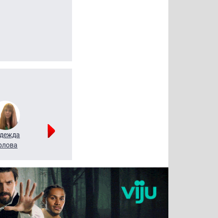
дежда
Мария
Алексей
рлова
Щербаль
Леонтьев