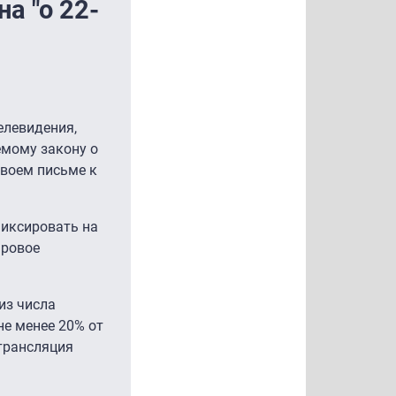
а "о 22-
елевидения,
мому закону о
своем письме к
фиксировать на
фровое
из числа
не менее 20% от
трансляция