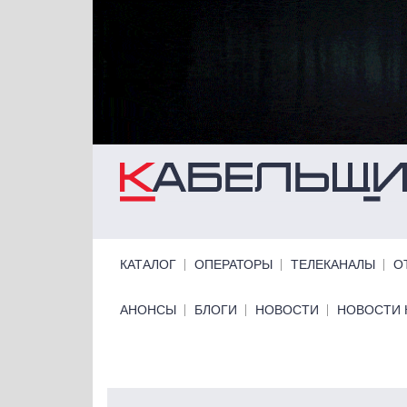
Перейти к основному содержанию
Primary links
КАТАЛОГ
ОПЕРАТОРЫ
ТЕЛЕКАНАЛЫ
О
Primary links bottom
АНОНСЫ
БЛОГИ
НОВОСТИ
НОВОСТИ 