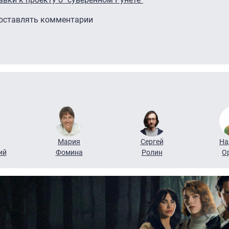
 оставлять комментарии
Мария
Сергей
На
ий
Фомина
Ролин
О