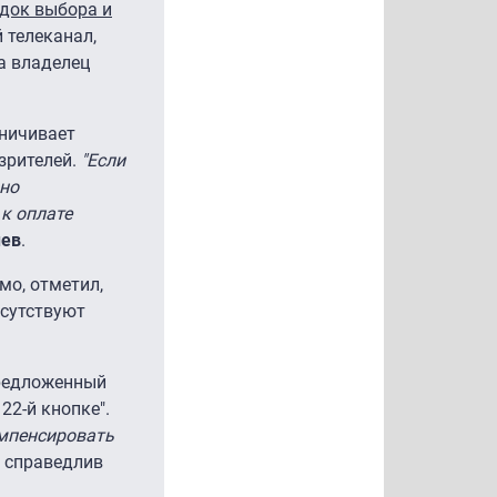
ядок выбора и
 телеканал,
а владелец
аничивает
зрителей.
"Если
ьно
 к оплате
ев
.
мо, отметил,
исутствуют
предложенный
2-й кнопке".
омпенсировать
о справедлив