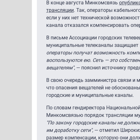
В конце августа Минкомсвязь
опублико
трансляции
. Так, операторы кабельно
если у них нет технической возможнос
канала отказался компенсировать опер
В письме Ассоциации городских телеве
муниципальные телеканалы защищает и
операторы получат возможность компен
воспользуются ею. Сеть — это собствен
вещателям"
, — пояснил источнику пре
В свою очередь замминистра связи и
что опасения вещателей не обоснованы,
городские и муниципальные каналы.
По словам гендиректора Национально
Минкомсвязью порядок трансляции мун
"По закону городские каналы не долж
им доработку сети"
, — отметил Широки
размер компенсации, которую они дол