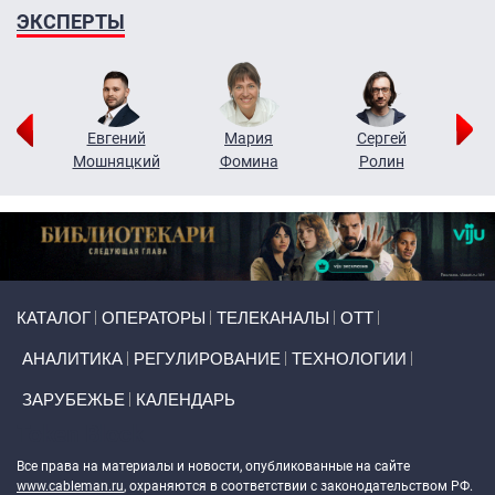
ЭКСПЕРТЫ
ор
Евгений
Мария
Сергей
Н
ко
Мошняцкий
Фомина
Ролин
Primary links
КАТАЛОГ
ОПЕРАТОРЫ
ТЕЛЕКАНАЛЫ
ОТТ
АНАЛИТИКА
РЕГУЛИРОВАНИЕ
ТЕХНОЛОГИИ
ЗАРУБЕЖЬЕ
КАЛЕНДАРЬ
Token Block
Все права на материалы и новости, опубликованные на сайте
www.cableman.ru
, охраняются в соответствии с законодательством РФ.