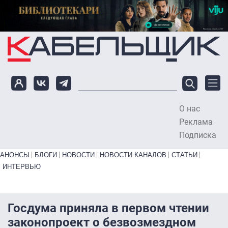
Перейти к основному содержанию
О нас
To
Реклама
Подписка
Primary links bottom
АНОНСЫ
БЛОГИ
НОВОСТИ
НОВОСТИ КАНАЛОВ
СТАТЬИ
ИНТЕРВЬЮ
Госдума приняла в первом чтении
законопроект о безвозмездном