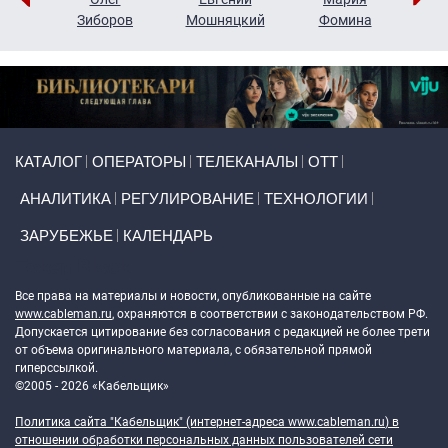
н
Зиборов
Мошняцкий
Фомина
Primary links
КАТАЛОГ
ОПЕРАТОРЫ
ТЕЛЕКАНАЛЫ
ОТТ
АНАЛИТИКА
РЕГУЛИРОВАНИЕ
ТЕХНОЛОГИИ
ЗАРУБЕЖЬЕ
КАЛЕНДАРЬ
Token Block
Все права на материалы и новости, опубликованные на сайте
www.cableman.ru
, охраняются в соответствии с законодательством РФ.
Допускается цитирование без согласования с редакцией не более трети
от объема оригинального материала, с обязательной прямой
гиперссылкой.
©2005 - 2026 «Кабельщик»
Политика сайта "Кабельщик" (интернет-адреса
www.cableman.ru
) в
отношении обработки персональных данных пользователей сети