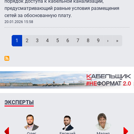
порядок доступа к кабельной канализации,
предусматривающий равные условия размещения
сетей за обоснованную плату.
20.01.2026 15:58
Нумерация страниц
Текущая страница
Page
Page
Page
Page
Page
Page
Page
Page
Следующая 
Последн
1
2
3
4
5
6
7
8
9
›
»
ЭКСПЕРТЫ
рий
Олег
Евгений
Мария